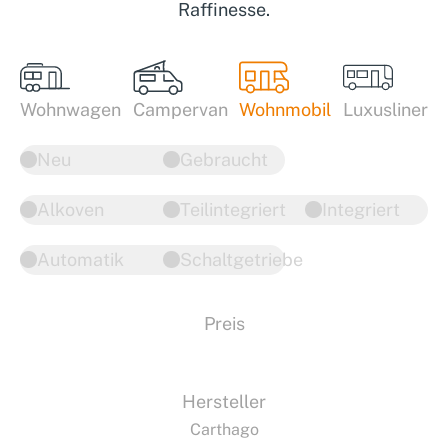
Raffinesse.
Wohnwagen
Campervan
Wohnmobil
Luxusliner
Neu
Gebraucht
Alkoven
Teilintegriert
Integriert
Automatik
Schaltgetriebe
Preis
Hersteller
Carthago