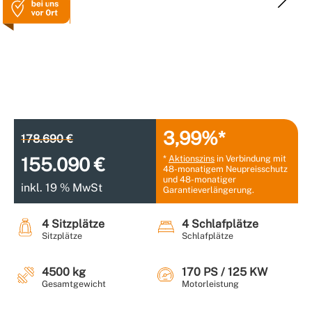
3,99%*
178.690 €
*
Aktionszins
in Verbindung mit
155.090 €
48-monatigem Neupreisschutz
und 48-monatiger
inkl. 19 % MwSt
Garantieverlängerung.
4 Sitzplätze
4 Schlafplätze
Sitzplätze
Schlafplätze
4500 kg
170 PS / 125 KW
Gesamtgewicht
Motorleistung