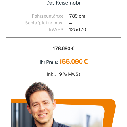
Fahrzeuglänge
789 cm
Schlafplätze max.
4
kW/PS
125/170
178.690 €
155.090 €
Ihr Preis:
inkl. 19 % MwSt