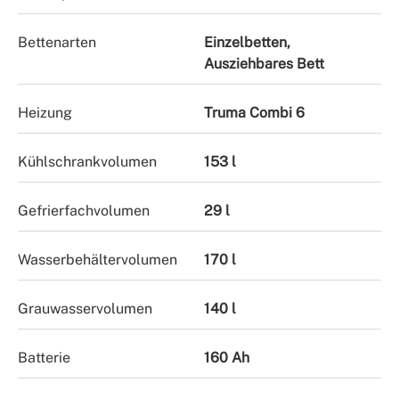
Bettenarten
Einzelbetten,
Ausziehbares Bett
Heizung
Truma Combi 6
Kühlschrankvolumen
153 l
Gefrierfachvolumen
29 l
Wasserbehältervolumen
170 l
Grauwasservolumen
140 l
Batterie
160 Ah