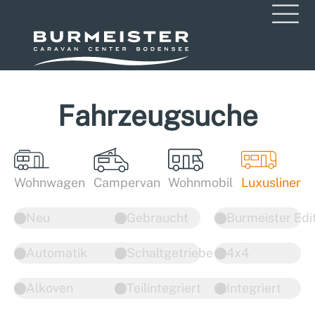
Fahrzeugsuche
Wohnwagen
Campervan
Wohnmobil
Luxusliner
Neu
Gebraucht
Burmeister Edi
Automatik
Schaltgetriebe
4x4
Alkoven
Teilintegriert
Integriert