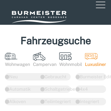
Fahrzeugsuche
Wohnwagen
Campervan
Wohnmobil
Luxusliner
Neu
Gebraucht
Burmeister Edi
Automatik
Schaltgetriebe
4x4
Alkoven
Teilintegriert
Integriert