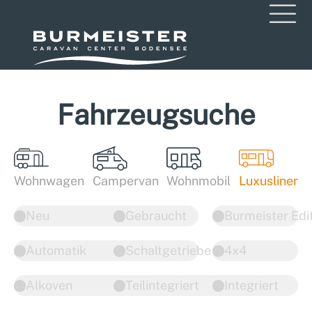
Fahrzeugsuche
Wohnwagen
Campervan
Wohnmobil
Luxusliner
Neu
Gebraucht
Burmeister Edi
Automatik
Schaltgetriebe
4x4
Alkoven
Teilintegriert
Integriert