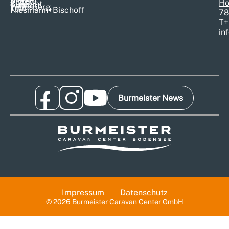
Morelo
Pössl
Ho
Sunlight
Tabbert
Weinsberg
T@b
Niesmann+Bischoff
78
T
+
in
Burmeister News
Impressum
Datenschutz
© 2026 Burmeister Caravan Center GmbH