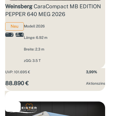
Weinsberg
CaraCompact MB EDITION
PEPPER 640 MEG 2026
Neu
Modell 2026
2
4
Länge: 6.92 m
Breite: 2.3 m
zGG: 3.5 T
UVP: 101.695 €
3,99%
88.890 €
Aktions­zins