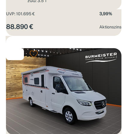
zGG: 3.5 T
UVP: 101.695 €
3,99%
88.890 €
Aktions­zins