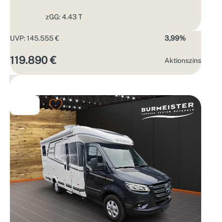
zGG: 4.43 T
UVP: 145.555 €
3,99%
119.890 €
Aktions­zins