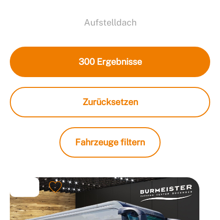
Aufstelldach
300
Ergebnisse
Zurücksetzen
Fahrzeuge filtern