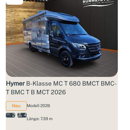
Hymer
B-Klasse MC T 680 BMCT BMC-
T BMC T B MCT 2026
Neu
Modell 2026
2
4
Länge: 7.39 m