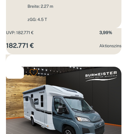
Breite: 2.27 m
zGG: 4.5 T
UVP: 182.771 €
3,99%
182.771 €
Aktions­zins