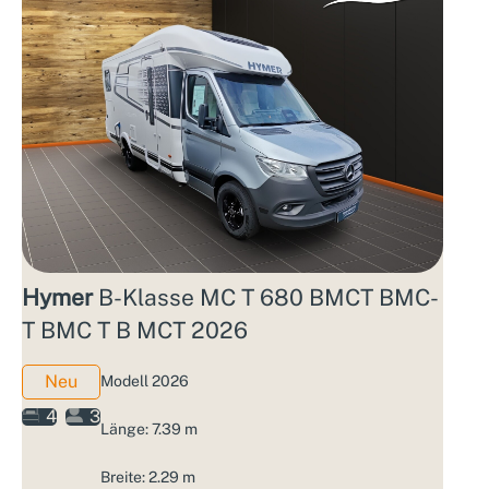
Hymer
B-Klasse MC T 680 BMCT BMC-
T BMC T B MCT 2026
Neu
Modell 2026
4
3
Länge: 7.39 m
Breite: 2.29 m