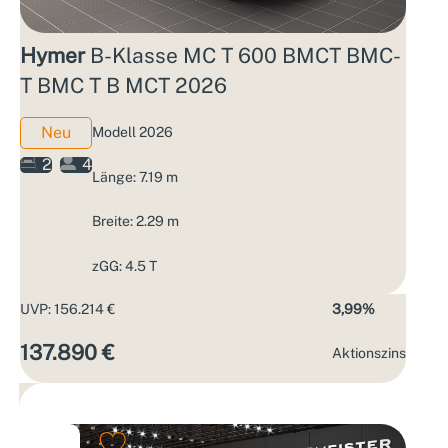
Hymer
B-Klasse MC T 600 BMCT BMC-
T BMC T B MCT 2026
Neu
Modell 2026
2
4
Länge: 7.19 m
Breite: 2.29 m
zGG: 4.5 T
UVP: 156.214 €
3,99%
137.890 €
Aktions­zins