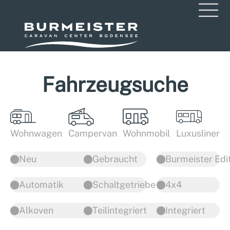
Fahrzeugsuche
Wohnwagen
Campervan
Wohnmobil
Luxusliner
Neu
Gebraucht
Burmeister Edi
Automatik
Schaltgetriebe
4x4
Alkoven
Teilintegriert
Integriert