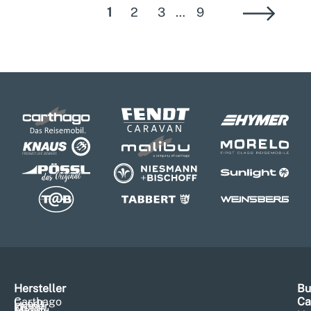
1
2
3
…
9
Hersteller
Bu
Carthago
Ca
Fendt
Hymer
Knaus
Malibu