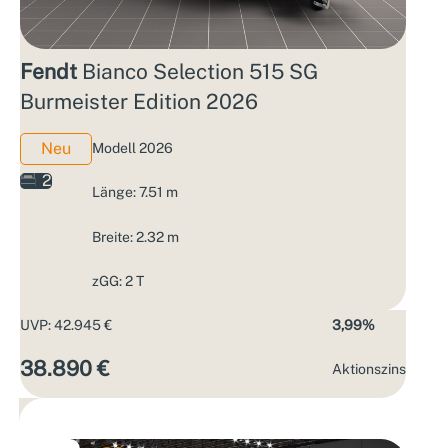
Fendt
Bianco Selection 515 SG
Burmeister Edition 2026
Neu
Modell 2026
2
Länge: 7.51 m
Breite: 2.32 m
zGG: 2 T
UVP: 42.945 €
3,99%
38.890 €
Aktions­zins