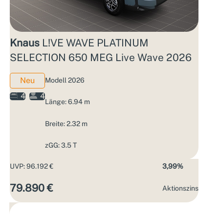
Knaus
L!VE WAVE PLATINUM
SELECTION 650 MEG Live Wave 2026
Neu
Modell 2026
4
4
Länge: 6.94 m
Breite: 2.32 m
zGG: 3.5 T
UVP: 96.192 €
3,99%
79.890 €
Aktions­zins