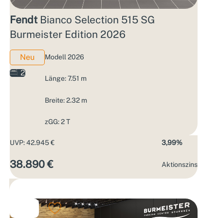
Fendt
Bianco Selection 515 SG
Burmeister Edition 2026
Neu
Modell 2026
2
Länge: 7.51 m
Breite: 2.32 m
zGG: 2 T
UVP: 42.945 €
3,99%
38.890 €
Aktions­zins