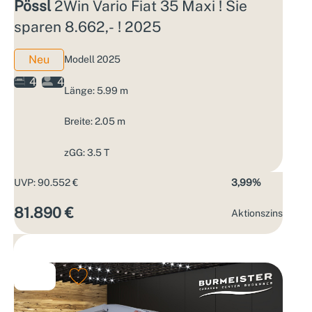
Pössl
2Win Vario Fiat 35 Maxi ! Sie
sparen 8.662,- ! 2025
Neu
Modell 2025
4
4
Länge: 5.99 m
Breite: 2.05 m
zGG: 3.5 T
UVP: 90.552 €
3,99%
81.890 €
Aktions­zins