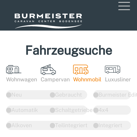
Fahrzeugsuche
Wohnwagen
Campervan
Wohnmobil
Luxusliner
Neu
Gebraucht
Burmeister Edi
Automatik
Schaltgetriebe
4x4
Alkoven
Teilintegriert
Integriert