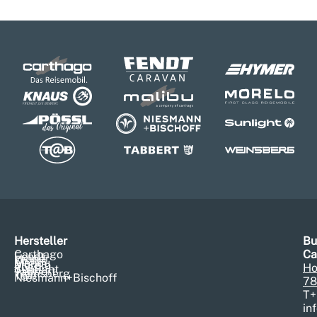
Hersteller
Bu
Carthago
Ca
Fendt
Hymer
Knaus
Malibu
Morelo
Pössl
Ho
Sunlight
Tabbert
Weinsberg
T@b
Niesmann+Bischoff
78
T
+
in