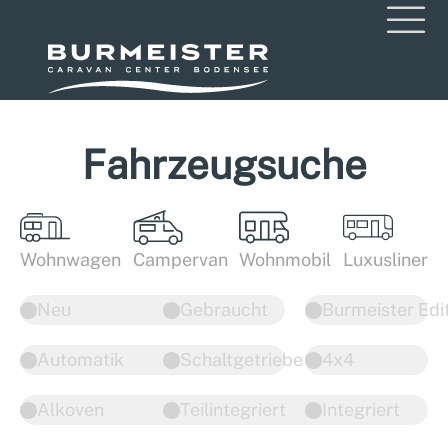
Fahrzeugsuche
Wohnwagen
Campervan
Wohnmobil
Luxusliner
Neu
Gebraucht
Burmeister Edi
Automatik
Schaltgetriebe
4x4
Alkoven
Teilintegriert
Integriert