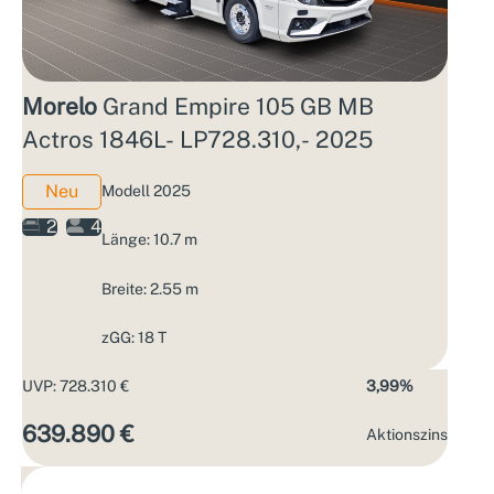
Morelo
Grand Empire 105 GB MB
Actros 1846L- LP728.310,- 2025
Neu
Modell 2025
2
4
Länge: 10.7 m
Breite: 2.55 m
zGG: 18 T
UVP: 728.310 €
3,99%
639.890 €
Aktions­zins