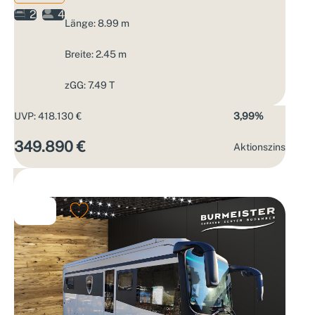
2
4
Länge: 8.99 m
Breite: 2.45 m
zGG: 7.49 T
UVP: 418.130 €
3,99%
349.890 €
Aktions­zins