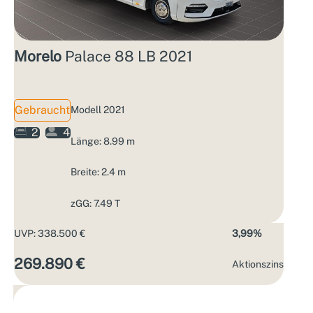
Morelo
Palace 88 LB 2021
Gebraucht
Modell 2021
2
4
Länge: 8.99 m
Breite: 2.4 m
zGG: 7.49 T
UVP: 338.500 €
3,99%
269.890 €
Aktions­zins