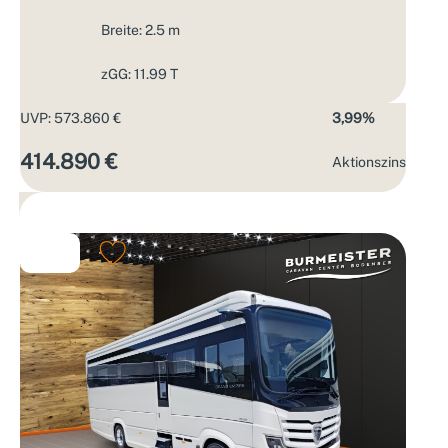
Breite: 2.5 m
zGG: 11.99 T
UVP: 573.860 €
3,99%
414.890 €
Aktions­zins