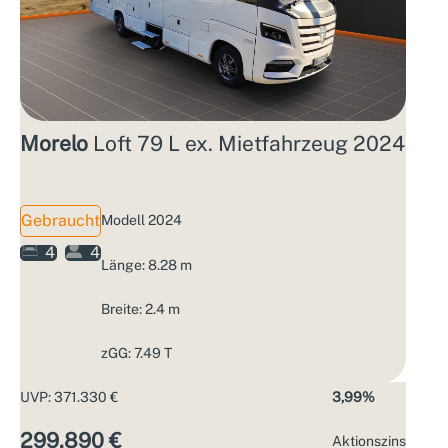
Morelo
Loft 79 L ex. Mietfahrzeug 2024
Gebraucht
Modell 2024
4
4
Länge: 8.28 m
Breite: 2.4 m
zGG: 7.49 T
UVP: 371.330 €
3,99%
299.890 €
Aktions­zins