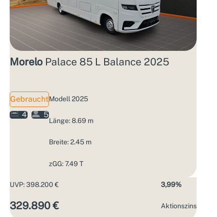
Morelo
Palace 85 L Balance 2025
Gebraucht
Modell 2025
4
5
Länge: 8.69 m
Breite: 2.45 m
zGG: 7.49 T
UVP: 398.200 €
3,99%
329.890 €
Aktions­zins