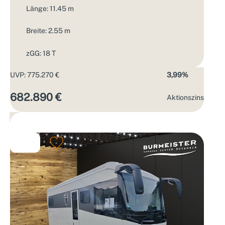
Länge: 11.45 m
Breite: 2.55 m
zGG: 18 T
UVP: 775.270 €
3,99%
682.890 €
Aktions­zins