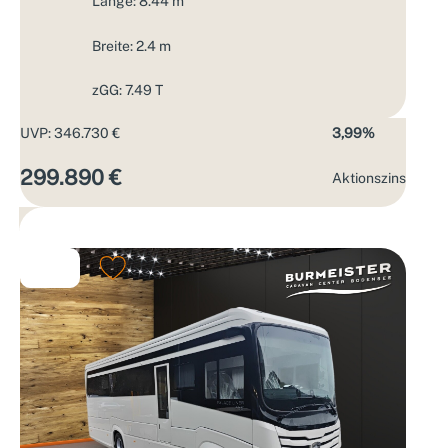
Länge: 8.44 m
Breite: 2.4 m
zGG: 7.49 T
UVP: 346.730 €
3,99%
299.890 €
Aktions­zins