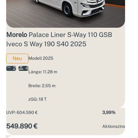
Morelo
Palace Liner S-Way 110 GSB
Iveco S Way 190 S40 2025
Neu
Modell 2025
2
4
Länge: 11.28 m
Breite: 2.55 m
zGG: 18 T
UVP: 604.590 €
3,99%
549.890 €
Aktions­zins