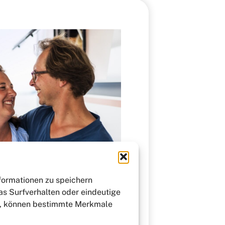
nformationen zu speichern
as Surfverhalten oder eindeutige
st, können bestimmte Merkmale