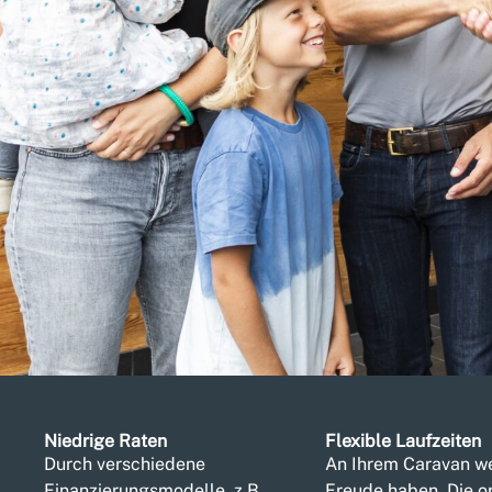
Flexibel
Niedrige Raten
Flexible Laufzeiten
w
Durch verschiedene
An Ihrem Caravan w
Finanzierungs­modelle, z.B.
Freude haben. Die o