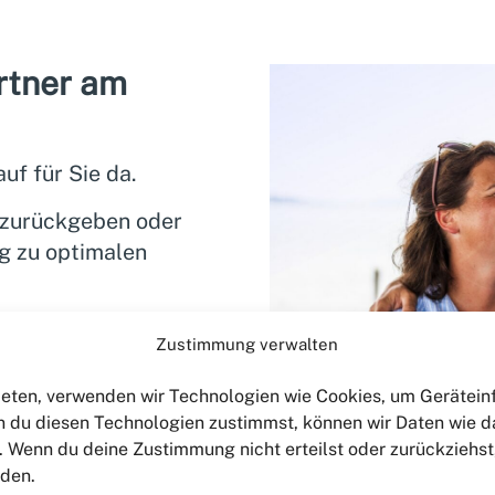
rtner am
uf für Sie da.
 zurückgeben oder
g zu optimalen
ter als erfahrenen
Zustimmung verwalten
-Traum langfristig
bieten, verwenden wir Technologien wie Cookies, um Gerätei
 du diesen Technologien zustimmst, können wir Daten wie d
n. Wenn du deine Zustimmung nicht erteilst oder zurückzieh
rden.