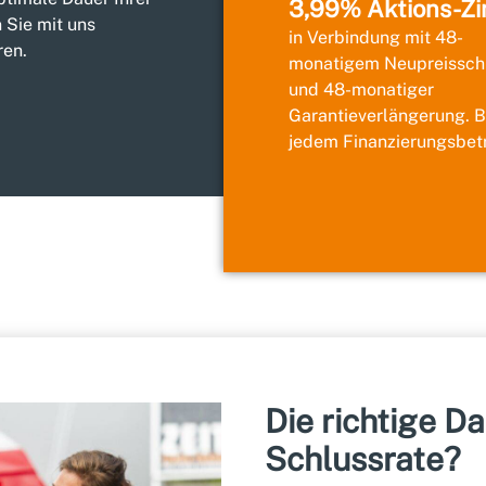
3,99% Aktions-Zi
 Sie mit uns
in Verbindung mit 48-
ren.
monatigem Neupreissch
und 48-monatiger
Garantieverlängerung. B
jedem Finanzierungsbet
Die richtige D
Schlussrate?