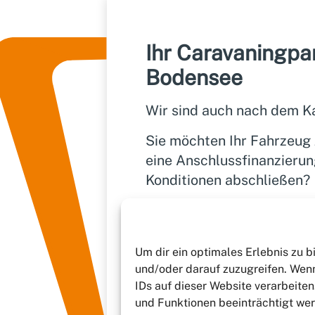
Ihr Caravaningpa
Bodensee
Wir sind auch nach dem Ka
Sie möchten Ihr Fahrzeug
eine Anschlussfinanzierun
Konditionen abschließen?
Vertrauen Sie auf Burmeis
Partner, der Ihren Caravan
begleitet.
Um dir ein optimales Erlebnis zu 
und/oder darauf zuzugreifen. Wenn
IDs auf dieser Website verarbeite
und Funktionen beeinträchtigt we