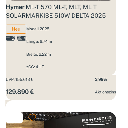
Hymer
ML-T 570 ML-T, MLT, ML T
SOLARMARKISE 510W DELTA 2025
Neu
Modell 2025
2
4
Länge: 6.74 m
Breite: 2.22 m
zGG: 4.1 T
UVP: 155.613 €
3,99%
129.890 €
Aktions­zins