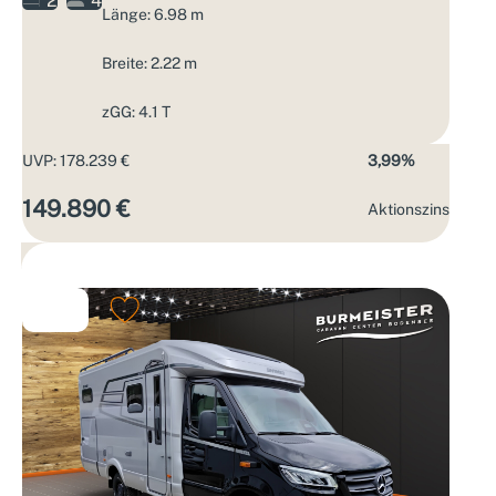
2
4
Länge: 6.98 m
Breite: 2.22 m
zGG: 4.1 T
UVP: 178.239 €
3,99%
149.890 €
Aktions­zins