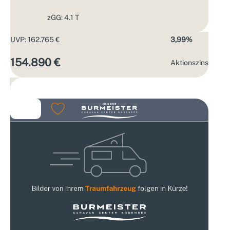
zGG: 4.1 T
UVP: 162.765 €
3,99%
154.890 €
Aktions­zins