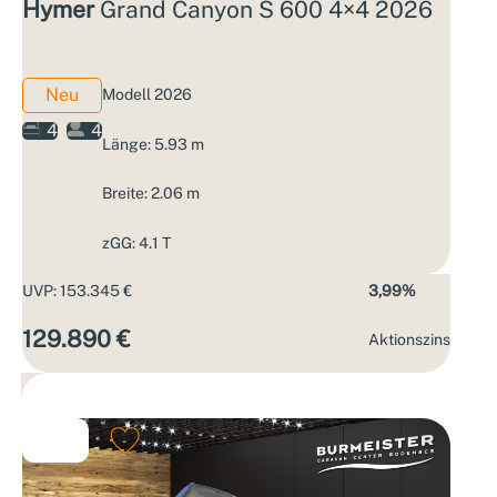
Hymer
Grand Canyon S 600 4×4 2026
Neu
Modell 2026
4
4
Länge: 5.93 m
Breite: 2.06 m
zGG: 4.1 T
UVP: 153.345 €
3,99%
129.890 €
Aktions­zins