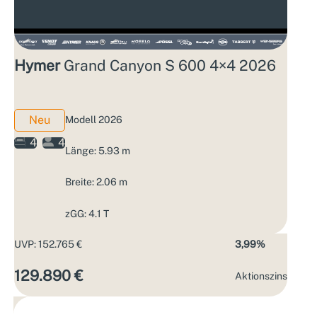
Hymer
Grand Canyon S 600 4×4 2026
Neu
Modell 2026
4
4
Länge: 5.93 m
Breite: 2.06 m
zGG: 4.1 T
UVP: 152.765 €
3,99%
129.890 €
Aktions­zins