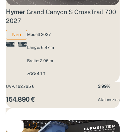
Hymer
Grand Canyon S CrossTrail 700
2027
Neu
Modell 2027
4
4
Länge: 6.97 m
Breite: 2.06 m
zGG: 4.1 T
UVP: 162.765 €
3,99%
154.890 €
Aktions­zins