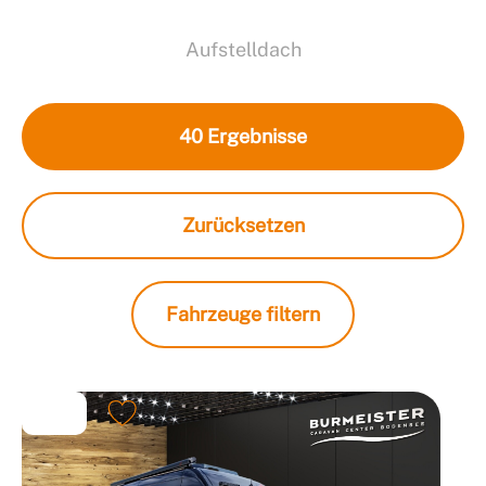
Aufstelldach
40
Ergebnisse
Zurücksetzen
Fahrzeuge filtern