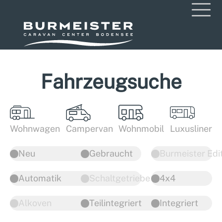
Fahrzeugsuche
Wohnwagen
Campervan
Wohnmobil
Luxusliner
Neu
Gebraucht
Burmeister Edi
Automatik
Schaltgetriebe
4x4
Alkoven
Teilintegriert
Integriert