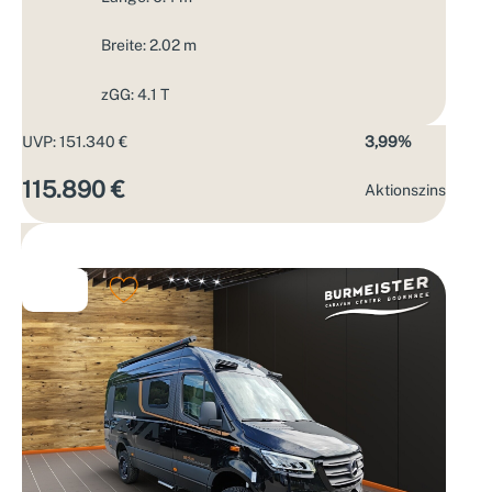
Breite: 2.02 m
zGG: 4.1 T
UVP: 151.340 €
3,99%
115.890 €
Aktions­zins