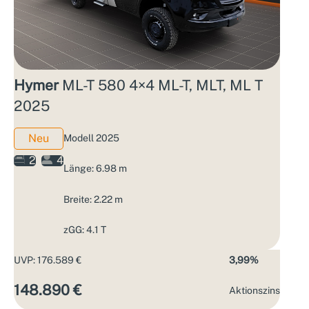
Hymer
ML-T 580 4×4 ML-T, MLT, ML T
2025
Neu
Modell 2025
2
4
Länge: 6.98 m
Breite: 2.22 m
zGG: 4.1 T
UVP: 176.589 €
3,99%
148.890 €
Aktions­zins