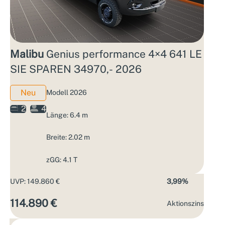
Malibu
Genius performance 4×4 641 LE
SIE SPAREN 34970,- 2026
Neu
Modell 2026
2
4
Länge: 6.4 m
Breite: 2.02 m
zGG: 4.1 T
UVP: 149.860 €
3,99%
114.890 €
Aktions­zins