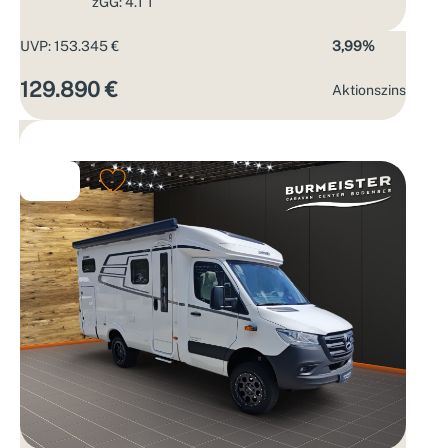
zGG: 4.1 T
UVP: 153.345 €
3,99%
129.890 €
Aktions­zins