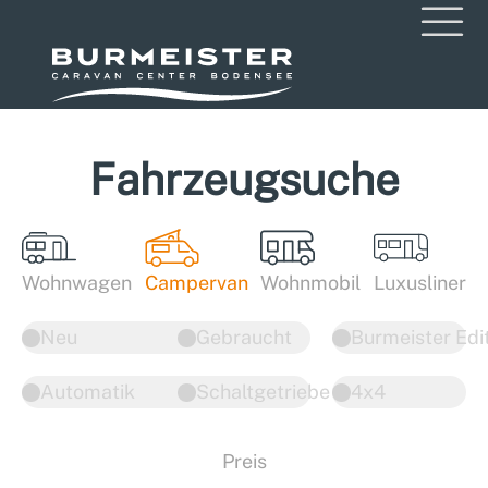
Fahrzeugsuche
Wohnwagen
Campervan
Wohnmobil
Luxusliner
Neu
Gebraucht
Burmeister Edi
Automatik
Schaltgetriebe
4x4
Preis