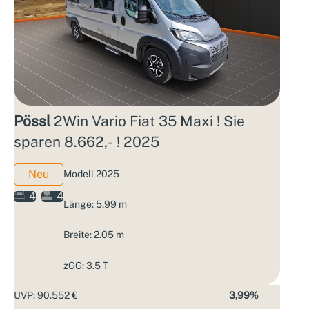
Pössl
2Win Vario Fiat 35 Maxi ! Sie
sparen 8.662,- ! 2025
Neu
Modell 2025
4
4
Länge: 5.99 m
Breite: 2.05 m
zGG: 3.5 T
UVP: 90.552 €
3,99%