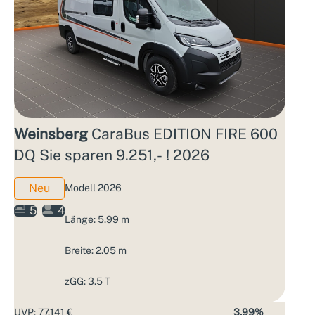
Weinsberg
CaraBus EDITION FIRE 600
DQ Sie sparen 9.251,- ! 2026
Neu
Modell 2026
5
4
Länge: 5.99 m
Breite: 2.05 m
zGG: 3.5 T
UVP: 77.141 €
3,99%