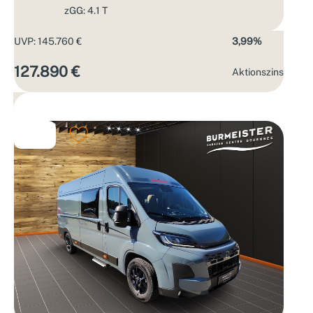
zGG: 4.1 T
UVP: 145.760 €
3,99%
127.890 €
Aktions­zins