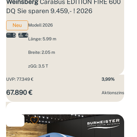
Weinsberg
CaraBus EDITION FIRE 600
DQ Sie sparen 9.459,- ! 2026
Neu
Modell 2026
5
4
Länge: 5.99 m
Breite: 2.05 m
zGG: 3.5 T
UVP: 77.349 €
3,99%
67.890 €
Aktions­zins