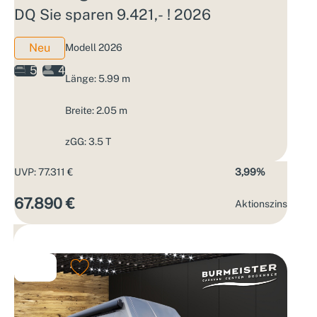
DQ Sie sparen 9.421,- ! 2026
Neu
Modell 2026
5
4
Länge: 5.99 m
Breite: 2.05 m
zGG: 3.5 T
UVP: 77.311 €
3,99%
67.890 €
Aktions­zins