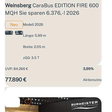
Weinsberg
CaraBus EDITION FIRE 600
MQH Sie sparen 6.376,-! 2026
Neu
Modell 2026
5
4
Länge: 5.99 m
Breite: 2.05 m
zGG: 3.5 T
UVP: 84.266 €
3,99%
77.890 €
Aktions­zins