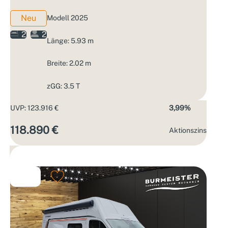
Neu
Modell 2025
2
2
Länge: 5.93 m
Breite: 2.02 m
zGG: 3.5 T
UVP: 123.916 €
3,99%
118.890 €
Aktions­zins