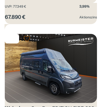
UVP: 77.349 €
3,99%
67.890 €
Aktions­zins