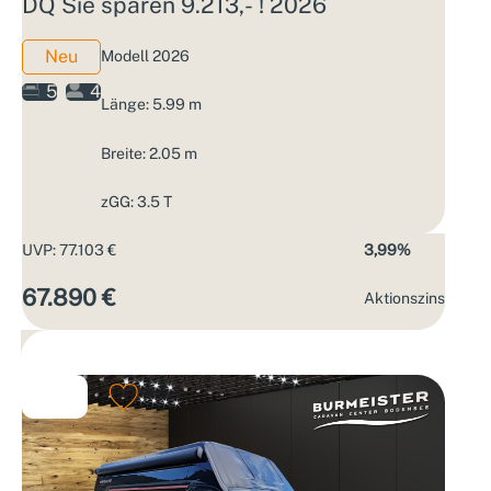
DQ Sie sparen 9.213,- ! 2026
Neu
Modell 2026
5
4
Länge: 5.99 m
Breite: 2.05 m
zGG: 3.5 T
UVP: 77.103 €
3,99%
67.890 €
Aktions­zins