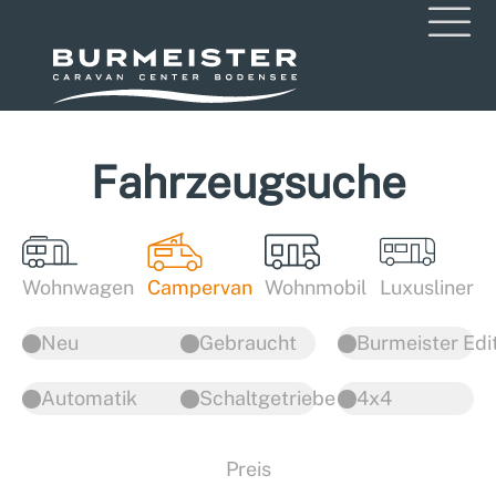
Fahrzeugsuche
Wohnwagen
Campervan
Wohnmobil
Luxusliner
Neu
Gebraucht
Burmeister Edi
Automatik
Schaltgetriebe
4x4
Preis