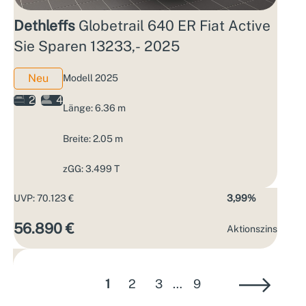
Dethleffs
Globetrail 640 ER Fiat Active
Sie Sparen 13233,- 2025
Neu
Modell 2025
2
4
Länge: 6.36 m
Breite: 2.05 m
zGG: 3.499 T
UVP: 70.123 €
3,99%
56.890 €
Aktions­zins
1
2
3
…
9