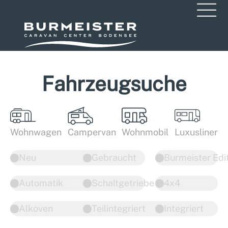
Fahrzeugsuche
Wohnwagen
Campervan
Wohnmobil
Luxusliner
Neu
Gebraucht
Burmeister Edi
Automatik
Schaltgetriebe
4x4
Alkoven
Teilintegriert
Integriert