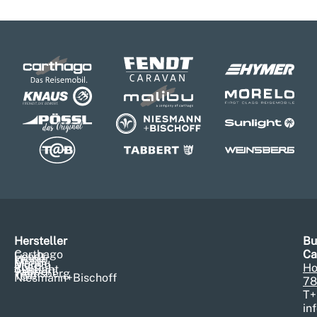
Hersteller
Bu
Carthago
Ca
Fendt
Hymer
Knaus
Malibu
Morelo
Pössl
Ho
Sunlight
Tabbert
Weinsberg
T@b
Niesmann+Bischoff
78
T
+
in