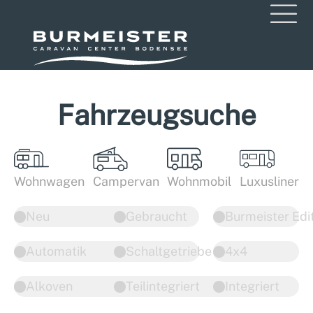
Fahrzeugsuche
Wohnwagen
Campervan
Wohnmobil
Luxusliner
Neu
Gebraucht
Burmeister Edi
Automatik
Schaltgetriebe
4x4
Alkoven
Teilintegriert
Integriert