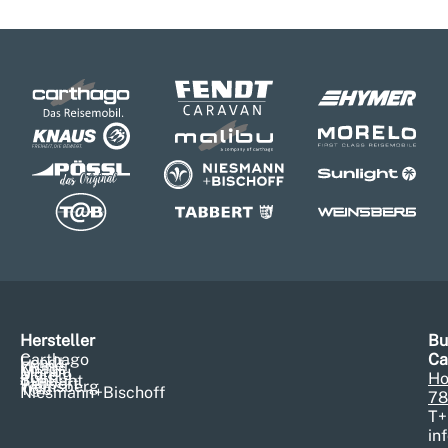
Hersteller
Bu
Carthago
Ca
Fendt
Hymer
Knaus
Malibu
Morelo
Pössl
Ho
Sunlight
Tabbert
Weinsberg
T@b
Niesmann+Bischoff
78
T
+
in