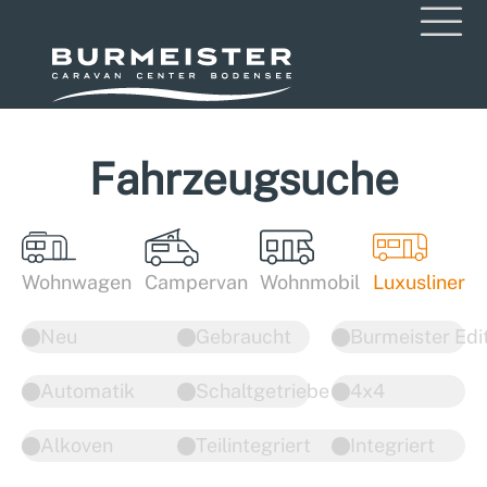
Fahrzeugsuche
Wohnwagen
Campervan
Wohnmobil
Luxusliner
Neu
Gebraucht
Burmeister Edi
Automatik
Schaltgetriebe
4x4
Alkoven
Teilintegriert
Integriert