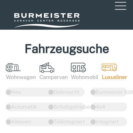
Fahrzeugsuche
Wohnwagen
Campervan
Wohnmobil
Luxusliner
Neu
Gebraucht
Burmeister Edi
Automatik
Schaltgetriebe
4x4
Alkoven
Teilintegriert
Integriert