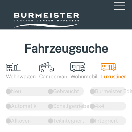
Fahrzeugsuche
Wohnwagen
Campervan
Wohnmobil
Luxusliner
Neu
Gebraucht
Burmeister Edi
Automatik
Schaltgetriebe
4x4
Alkoven
Teilintegriert
Integriert