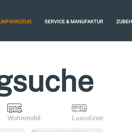
AUMFAHRZEUG
SERVICE & MANUFAKTUR
ZUBE
gsuche
Wohnmobil
Luxusliner