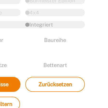
Burmeister Edition
e
4x4
Integriert
er
Baureihe
tze
Bettenart
isse
Zurücksetzen
ltern