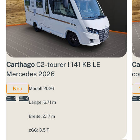
Carthago
C2-tourer I 141 KB LE
Ca
Mercedes 2026
co
Neu
Modell 2026
4
4
Länge: 6.71 m
Breite: 2.17 m
zGG: 3.5 T