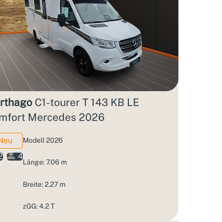
rthago
C1-tourer T 143 KB LE
mfort Mercedes 2026
Neu
Modell 2026
2
4
Länge: 7.06 m
Breite: 2.27 m
zGG: 4.2 T