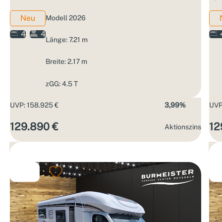
Neu
Modell 2026
4
4
Länge: 7.21 m
Breite: 2.17 m
zGG: 4.5 T
UVP: 158.925 €
3,99%
UVP
129.890 €
12
Aktions­zins