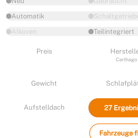
Neu
Gebraucht
Automatik
Schaltgetrieb
Alkoven
Teilintegriert
Preis
Herstell
Carthago
Gewicht
Schlafplä
Aufstelldach
27
Ergebn
Fahrzeuge fi