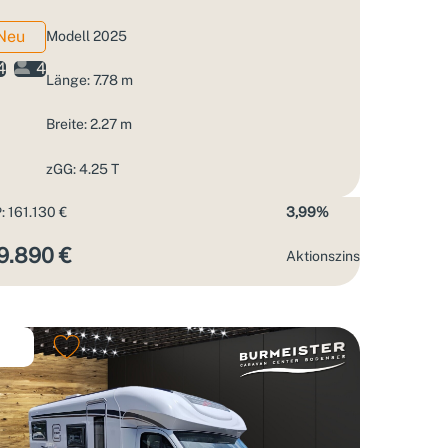
Neu
Modell 2025
4
4
Länge: 7.78 m
Breite: 2.27 m
zGG: 4.25 T
: 161.130 €
3,99%
9.890 €
Aktions­zins