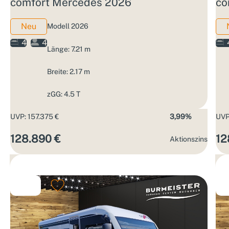
comfort Mercedes 2026
co
Neu
Modell 2026
4
4
Länge: 7.21 m
Breite: 2.17 m
zGG: 4.5 T
UVP: 157.375 €
3,99%
UVP
128.890 €
12
Aktions­zins