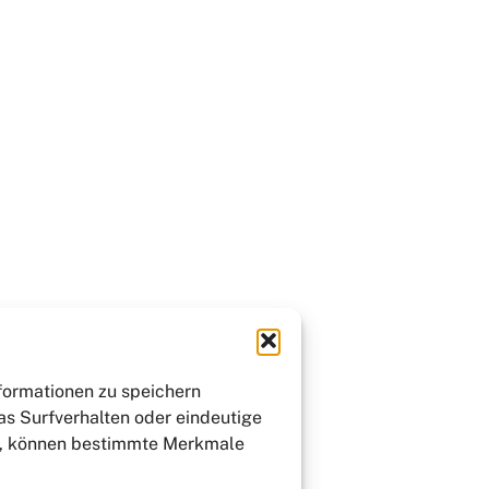
nformationen zu speichern
as Surfverhalten oder eindeutige
st, können bestimmte Merkmale