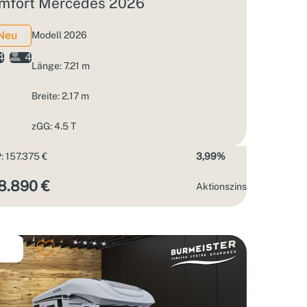
mfort Mercedes 2026
Neu
Modell 2026
4
4
Länge: 7.21 m
Breite: 2.17 m
zGG: 4.5 T
: 157.375 €
3,99%
8.890 €
Aktions­zins