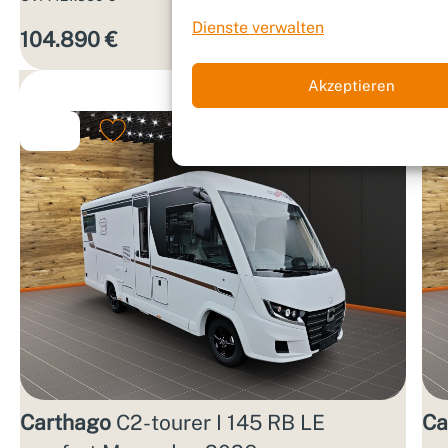
Dienste verwalten
104.890 €
10
Aktions­zins
Akzeptieren
Carthago
C2-tourer I 145 RB LE
Ca