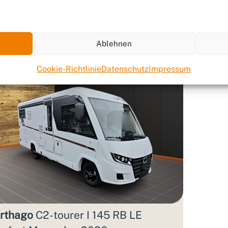
4.890 €
Aktions­zins
Ablehnen
Cookie-Richtlinie
Datenschutz
Impressum
rthago
C2-tourer I 145 RB LE