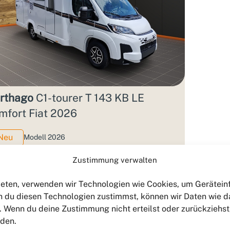
rthago
C1-tourer T 143 KB LE
mfort Fiat 2026
Neu
Modell 2026
2
4
Zustimmung verwalten
Länge: 6.9 m
Breite: 2.27 m
bieten, verwenden wir Technologien wie Cookies, um Gerätei
 du diesen Technologien zustimmst, können wir Daten wie d
zGG: 4.25 T
n. Wenn du deine Zustimmung nicht erteilst oder zurückzieh
rden.
: 127.350 €
3,99%