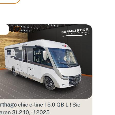
rthago
chic c-line I 5.0 QB L ! Sie
aren 31.240,- ! 2025