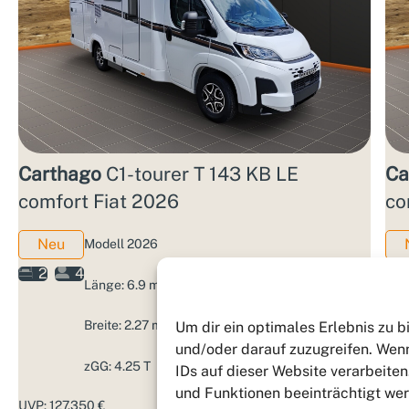
Carthago
C1-tourer T 143 KB LE
Ca
comfort Fiat 2026
co
Neu
Modell 2026
2
4
Länge: 6.9 m
Breite: 2.27 m
Um dir ein optimales Erlebnis zu 
und/oder darauf zuzugreifen. Wenn
zGG: 4.25 T
IDs auf dieser Website verarbeite
und Funktionen beeinträchtigt we
UVP: 127.350 €
3,99%
UVP