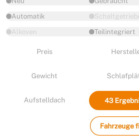
Neu
Gebraucht
Automatik
Schaltgetrieb
Alkoven
Teilintegriert
Preis
Herstell
Gewicht
Schlafplä
Aufstelldach
43
Ergebn
Fahrzeuge fi