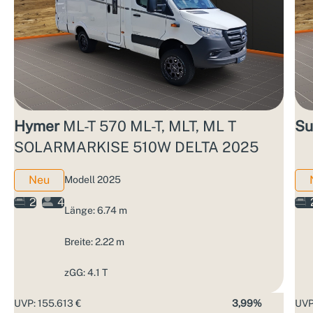
Hymer
ML-T 570 ML-T, MLT, ML T
Su
SOLARMARKISE 510W DELTA 2025
Neu
Modell 2025
2
4
Länge: 6.74 m
Breite: 2.22 m
zGG: 4.1 T
UVP: 155.613 €
3,99%
UVP