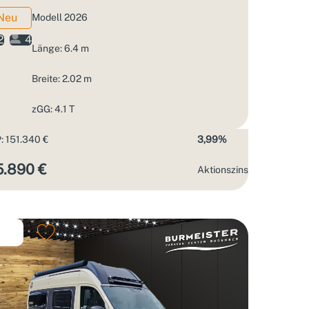
Neu
Modell 2026
2
4
Länge: 6.4 m
Breite: 2.02 m
zGG: 4.1 T
: 151.340 €
3,99%
5.890 €
Aktions­zins