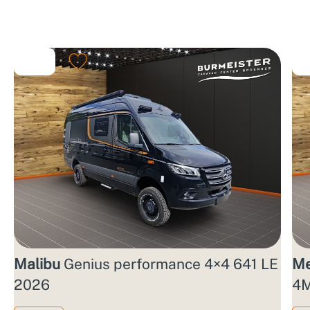
Malibu
Genius performance 4×4 641 LE
Me
2026
4M