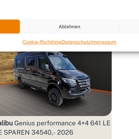
9.890 €
Aktions­zins
Ablehnen
Cookie-Richtlinie
Datenschutz
Impressum
libu
Genius performance 4×4 641 LE
E SPAREN 34540,- 2026