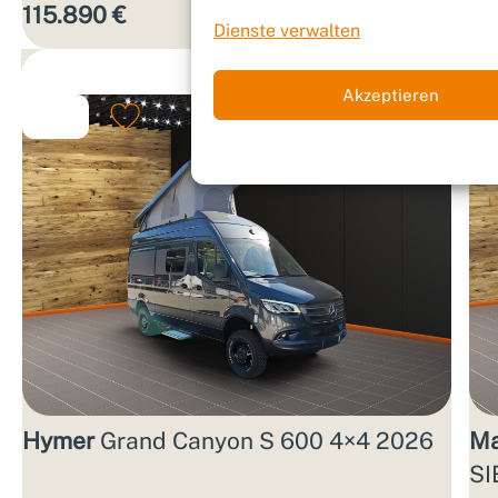
115.890 €
12
Aktions­zins
Dienste verwalten
Akzeptieren
Hymer
Grand Canyon S 600 4×4 2026
Ma
SI