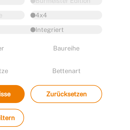
Burmeister Edition
e
4x4
Integriert
er
Baureihe
tze
Bettenart
isse
Zurücksetzen
ltern