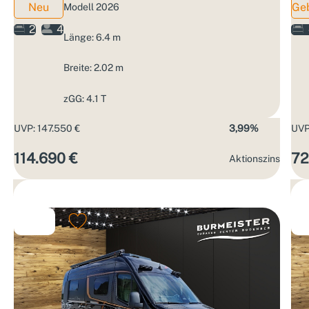
Neu
Ge
Modell 2026
2
4
Länge: 6.4 m
Breite: 2.02 m
zGG: 4.1 T
UVP: 147.550 €
3,99%
UVP
114.690 €
72
Aktions­zins