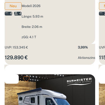
Neu
Modell 2026
4
4
Länge: 5.93 m
Breite: 2.06 m
zGG: 4.1 T
UVP: 153.345 €
3,99%
UVP
129.890 €
11
Aktions­zins