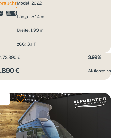
braucht
Modell 2022
4
4
Länge: 5.14 m
Breite: 1.93 m
zGG: 3.1 T
: 72.890 €
3,99%
.890 €
Aktions­zins