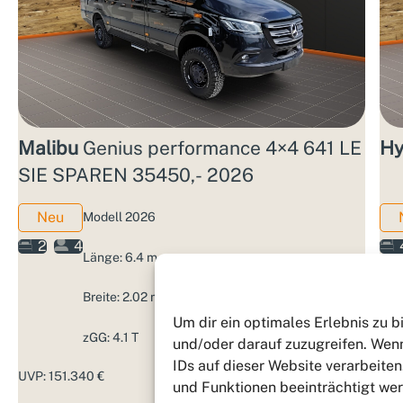
Malibu
Genius performance 4×4 641 LE
Hy
SIE SPAREN 35450,- 2026
Neu
Modell 2026
2
4
Länge: 6.4 m
Breite: 2.02 m
Um dir ein optimales Erlebnis zu 
zGG: 4.1 T
und/oder darauf zuzugreifen. Wenn
IDs auf dieser Website verarbeite
UVP: 151.340 €
3,99%
UVP
und Funktionen beeinträchtigt we