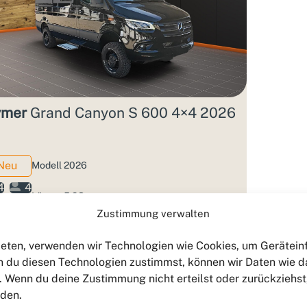
mer
Grand Canyon S 600 4×4 2026
Neu
Modell 2026
4
4
Länge: 5.93 m
Zustimmung verwalten
Breite: 2.06 m
bieten, verwenden wir Technologien wie Cookies, um Gerätei
zGG: 4.1 T
 du diesen Technologien zustimmst, können wir Daten wie d
n. Wenn du deine Zustimmung nicht erteilst oder zurückzieh
: 153.345 €
3,99%
rden.