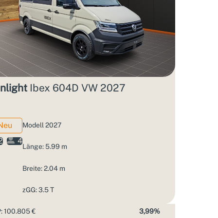
nlight
Ibex 604D VW 2027
Neu
Modell 2027
2
4
Länge: 5.99 m
Breite: 2.04 m
zGG: 3.5 T
: 100.805 €
3,99%