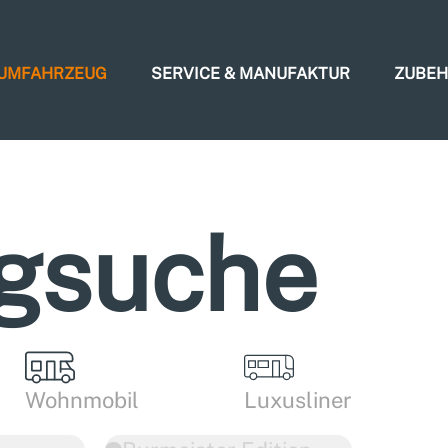
AUMFAHRZEUG
SERVICE & MANUFAKTUR
ZUBE
gsuche
Wohnmobil
Luxusliner