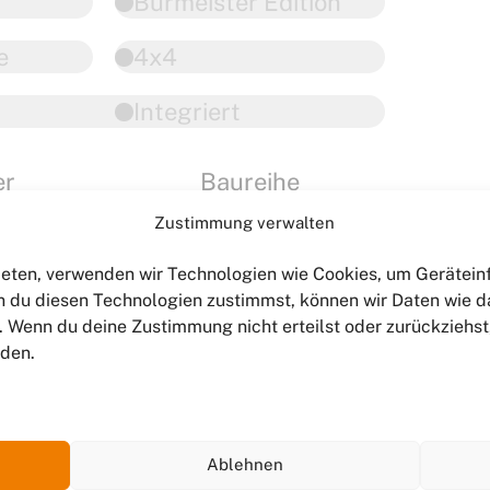
Burmeister Edition
e
4x4
Integriert
er
Baureihe
hoff
Zustimmung verwalten
bieten, verwenden wir Technologien wie Cookies, um Gerätei
tze
Bettenart
 du diesen Technologien zustimmst, können wir Daten wie d
n. Wenn du deine Zustimmung nicht erteilst oder zurückzieh
rden.
sse
Zurücksetzen
Ablehnen
ltern