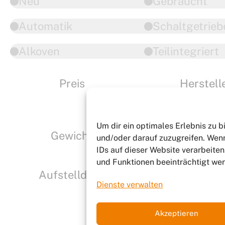
Neu
Gebraucht
Automatik
Schaltgetrieb
Alkoven
Teilintegriert
Preis
Herstell
Niesmann-Bisc
Um dir ein optimales Erlebnis zu 
Gewicht
Schlafplä
und/oder darauf zuzugreifen. Wenn
IDs auf dieser Website verarbeite
und Funktionen beeinträchtigt we
Aufstelldach
0
Ergebni
Dienste verwalten
Akzeptieren
Fahrzeuge fi