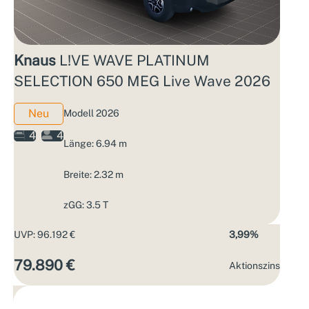
Knaus
L!VE WAVE PLATINUM
SELECTION 650 MEG Live Wave 2026
Neu
Modell 2026
4
4
Länge: 6.94 m
Breite: 2.32 m
zGG: 3.5 T
UVP: 96.192 €
3,99%
79.890 €
Aktions­zins