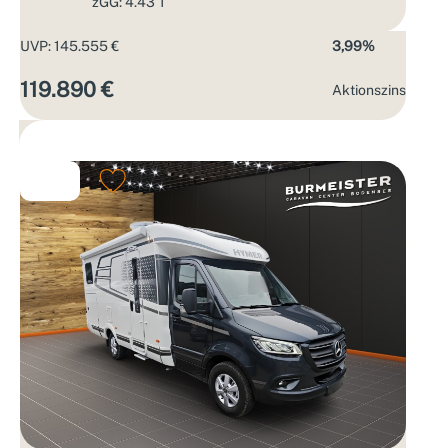
zGG: 4.43 T
UVP: 145.555 €
3,99%
119.890 €
Aktions­zins