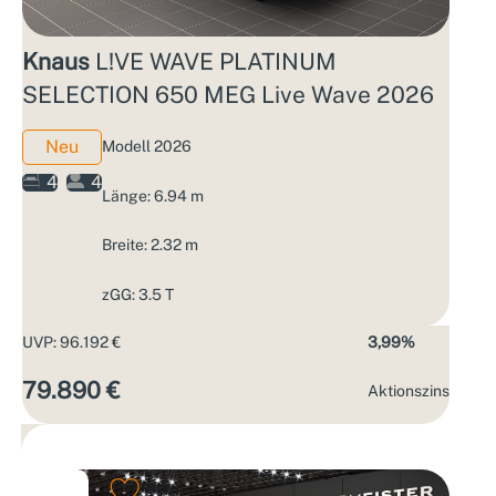
Knaus
L!VE WAVE PLATINUM
SELECTION 650 MEG Live Wave 2026
Neu
Modell 2026
4
4
Länge: 6.94 m
Breite: 2.32 m
zGG: 3.5 T
UVP: 96.192 €
3,99%
79.890 €
Aktions­zins