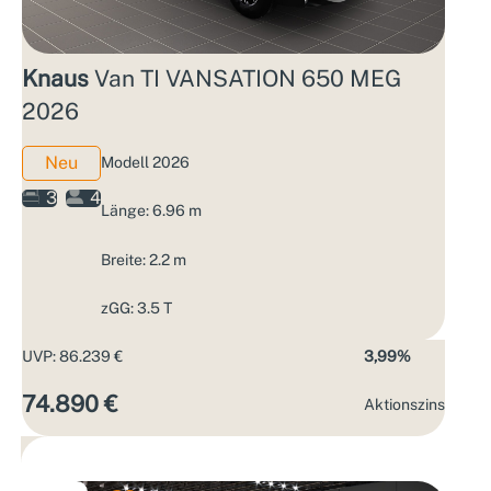
Knaus
Van TI VANSATION 650 MEG
2026
Neu
Modell 2026
3
4
Länge: 6.96 m
Breite: 2.2 m
zGG: 3.5 T
UVP: 86.239 €
3,99%
74.890 €
Aktions­zins