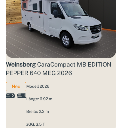
Weinsberg
CaraCompact MB EDITION
PEPPER 640 MEG 2026
Neu
Modell 2026
2
4
Länge: 6.92 m
Breite: 2.3 m
zGG: 3.5 T