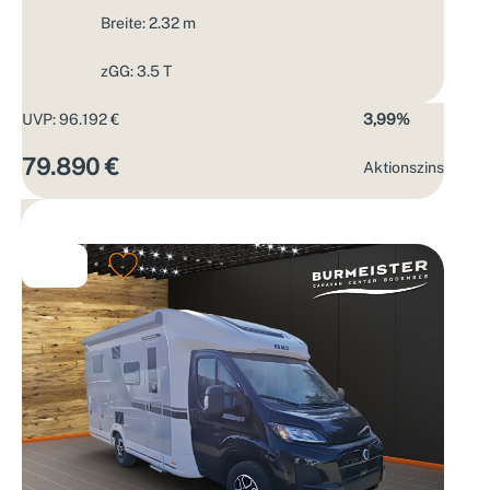
Breite: 2.32 m
zGG: 3.5 T
UVP: 96.192 €
3,99%
79.890 €
Aktions­zins