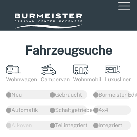
Fahrzeugsuche
Wohnwagen
Campervan
Wohnmobil
Luxusliner
Neu
Gebraucht
Burmeister Edi
Automatik
Schaltgetriebe
4x4
Alkoven
Teilintegriert
Integriert