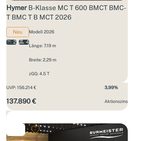
Hymer
B-Klasse MC T 600 BMCT BMC-
T BMC T B MCT 2026
Neu
Modell 2026
2
4
Länge: 7.19 m
Breite: 2.29 m
zGG: 4.5 T
UVP: 156.214 €
3,99%
137.890 €
Aktions­zins