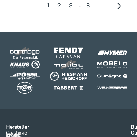
1
2
3
…
8
Hersteller
Bu
Carthago
Ca
Fendt
Hymer
Knaus
Malibu