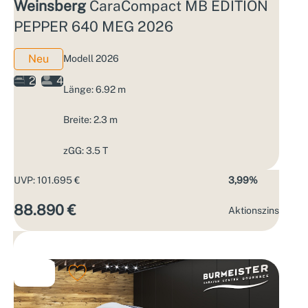
Weinsberg
CaraCompact MB EDITION
PEPPER 640 MEG 2026
Neu
Modell 2026
2
4
Länge: 6.92 m
Breite: 2.3 m
zGG: 3.5 T
UVP: 101.695 €
3,99%
88.890 €
Aktions­zins