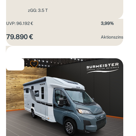
zGG: 3.5 T
UVP: 96.192 €
3,99%
79.890 €
Aktions­zins