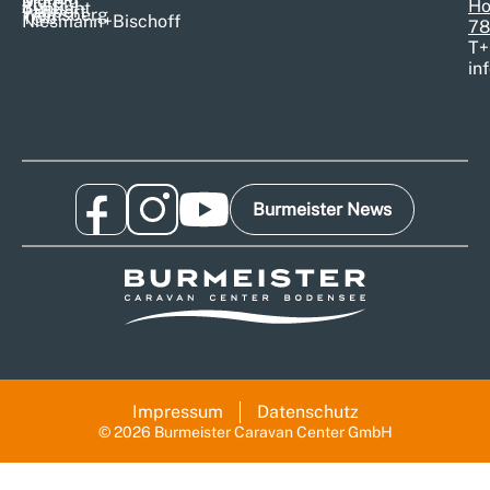
Morelo
Pössl
Ho
Sunlight
Tabbert
Weinsberg
T@b
Niesmann+Bischoff
78
T
+
in
Burmeister News
Impressum
Datenschutz
© 2026 Burmeister Caravan Center GmbH