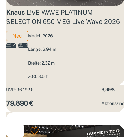
Knaus
L!VE WAVE PLATINUM
SELECTION 650 MEG Live Wave 2026
Neu
Modell 2026
4
4
Länge: 6.94 m
Breite: 2.32 m
zGG: 3.5 T
UVP: 96.192 €
3,99%
79.890 €
Aktions­zins