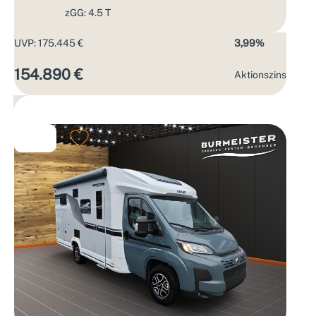
zGG: 4.5 T
UVP: 175.445 €
3,99%
154.890 €
Aktions­zins