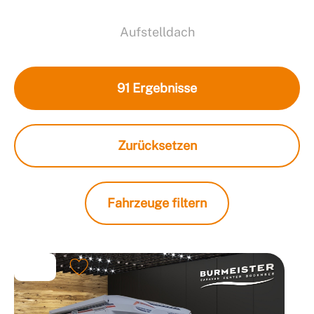
Aufstelldach
91
Ergebnisse
Zurücksetzen
Fahrzeuge filtern