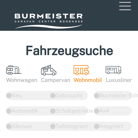
Fahrzeugsuche
Wohnwagen
Campervan
Wohnmobil
Luxusliner
Neu
Gebraucht
Burmeister Edi
Automatik
Schaltgetriebe
4x4
Alkoven
Teilintegriert
Integriert