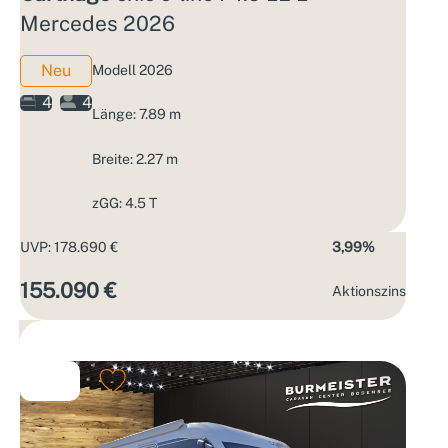
Mercedes 2026
Neu
Modell 2026
4
4
Länge: 7.89 m
Breite: 2.27 m
zGG: 4.5 T
UVP: 178.690 €
3,99%
155.090 €
Aktions­zins