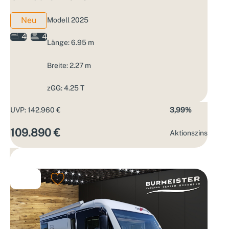
Neu
Modell 2025
4
4
Länge: 6.95 m
Breite: 2.27 m
zGG: 4.25 T
UVP: 142.960 €
3,99%
109.890 €
Aktions­zins