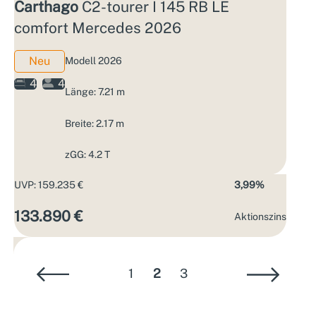
Carthago
C2-tourer I 145 RB LE
comfort Mercedes 2026
Neu
Modell 2026
4
4
Länge: 7.21 m
Breite: 2.17 m
zGG: 4.2 T
UVP: 159.235 €
3,99%
133.890 €
Aktions­zins
1
2
3