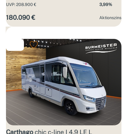
UVP: 208.900 €
3,99%
180.090 €
Aktions­zins
Carthago
chic c-line I 4.9 LE L