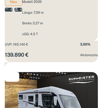
Neu
Modell 2026
4
4
Länge: 7.39 m
Breite: 2.27 m
zGG: 4.5 T
UVP: 165.140 €
3,99%
139.890 €
Aktions­zins