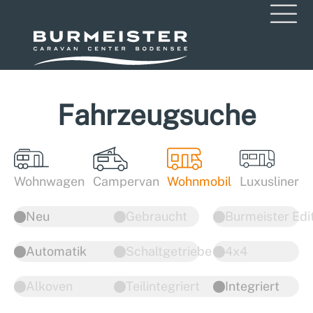
Fahrzeugsuche
Wohnwagen
Campervan
Wohnmobil
Luxusliner
Neu
Gebraucht
Burmeister Edi
Automatik
Schaltgetriebe
4x4
Alkoven
Teilintegriert
Integriert