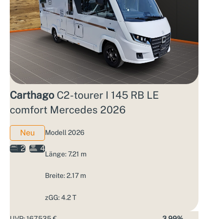
Carthago
C2-tourer I 145 RB LE
comfort Mercedes 2026
Neu
Modell 2026
2
4
Länge: 7.21 m
Breite: 2.17 m
zGG: 4.2 T
UVP: 167.535 €
3,99%