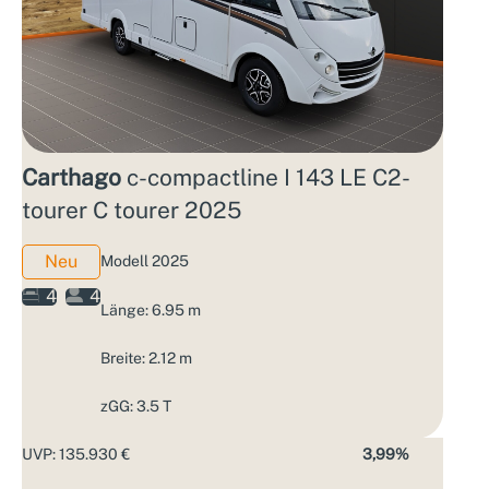
Carthago
c-compactline I 143 LE C2-
tourer C tourer 2025
Neu
Modell 2025
4
4
Länge: 6.95 m
Breite: 2.12 m
zGG: 3.5 T
UVP: 135.930 €
3,99%