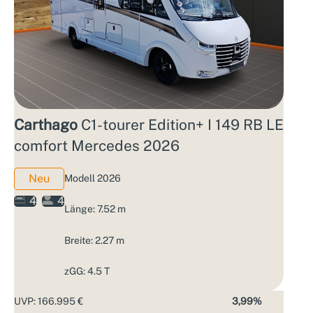
Carthago
C1-tourer Edition+ I 149 RB LE
comfort Mercedes 2026
Neu
Modell 2026
4
4
Länge: 7.52 m
Breite: 2.27 m
zGG: 4.5 T
UVP: 166.995 €
3,99%