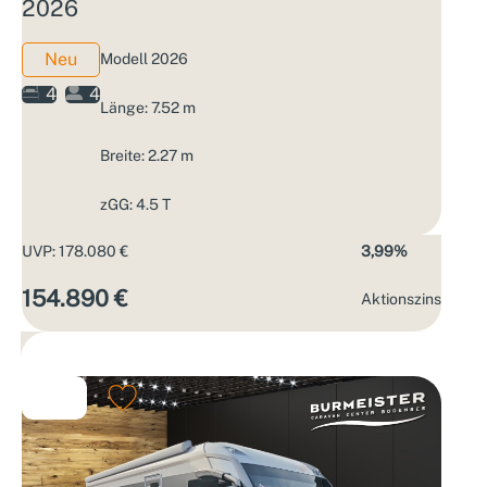
2026
Neu
Modell 2026
4
4
Länge: 7.52 m
Breite: 2.27 m
zGG: 4.5 T
UVP: 178.080 €
3,99%
154.890 €
Aktions­zins