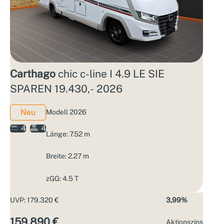
Carthago
chic c-line I 4.9 LE SIE
SPAREN 19.430,- 2026
Neu
Modell 2026
4
4
Länge: 7.52 m
Breite: 2.27 m
zGG: 4.5 T
UVP: 179.320 €
3,99%
159.890 €
Aktions­zins