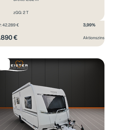
zGG: 2 T
: 42.289 €
3,99%
.890 €
Aktions­zins