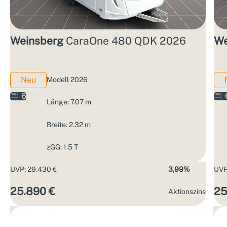
Weinsberg
CaraOne 480 QDK 2026
We
Neu
Modell 2026
6
Länge: 7.07 m
Breite: 2.32 m
zGG: 1.5 T
UVP: 29.430 €
3,99%
UVP
25.890 €
25
Aktions­zins