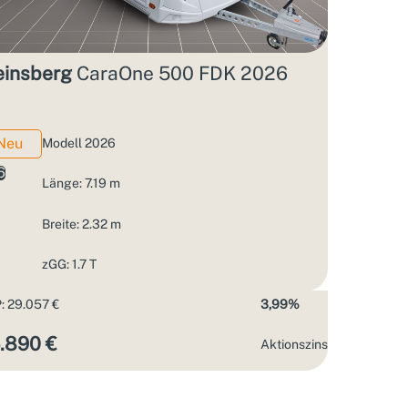
insberg
CaraOne 500 FDK 2026
Neu
Modell 2026
6
Länge: 7.19 m
Breite: 2.32 m
zGG: 1.7 T
: 29.057 €
3,99%
.890 €
Aktions­zins