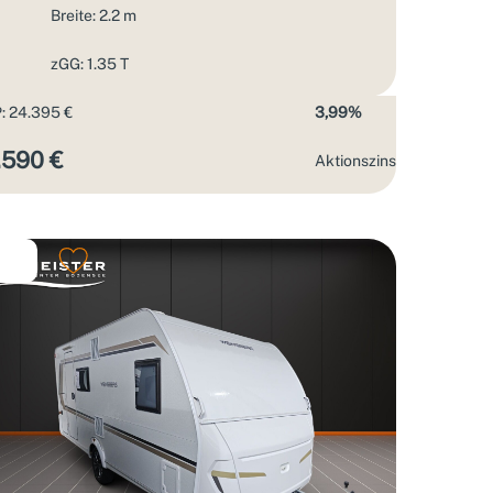
Breite: 2.2 m
zGG: 1.35 T
: 24.395 €
3,99%
.590 €
Aktions­zins