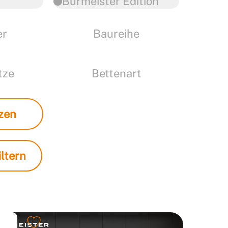
Burmeister Edition
er
Baureihe
tze
Bettenart
zen
ltern