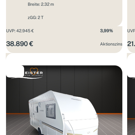
Breite: 2.32 m
zGG: 2 T
UVP: 42.945 €
3,99%
UVP
38.890 €
21
Aktions­zins