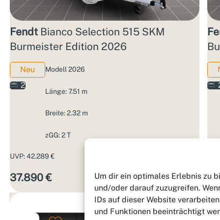
Fendt
Bianco Selection 515 SKM
Fe
Burmeister Edition 2026
Bu
Neu
Modell 2026
2
Länge: 7.51 m
Breite: 2.32 m
zGG: 2 T
UVP: 42.289 €
3,99%
UVP
Um dir ein optimales Erlebnis zu 
37.890 €
37
Aktions­zins
und/oder darauf zuzugreifen. Wenn
IDs auf dieser Website verarbeite
und Funktionen beeinträchtigt we