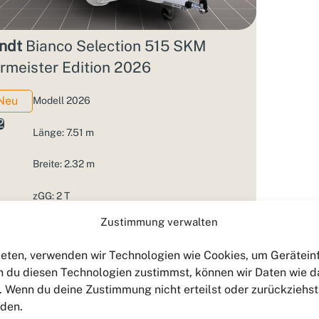
ndt
Bianco Selection 515 SKM
rmeister Edition 2026
Neu
Modell 2026
2
Länge: 7.51 m
Breite: 2.32 m
zGG: 2 T
Zustimmung verwalten
: 42.289 €
3,99%
bieten, verwenden wir Technologien wie Cookies, um Gerätei
.890 €
Aktions­zins
 du diesen Technologien zustimmst, können wir Daten wie d
n. Wenn du deine Zustimmung nicht erteilst oder zurückzieh
rden.