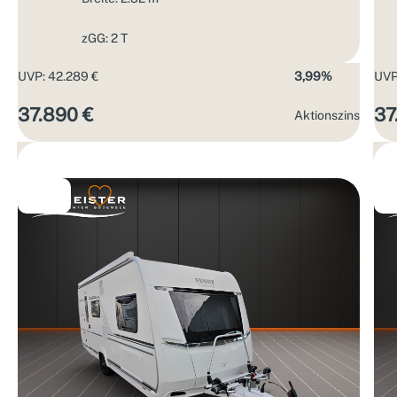
zGG: 2 T
UVP: 42.289 €
3,99%
UVP
37.890 €
37
Aktions­zins