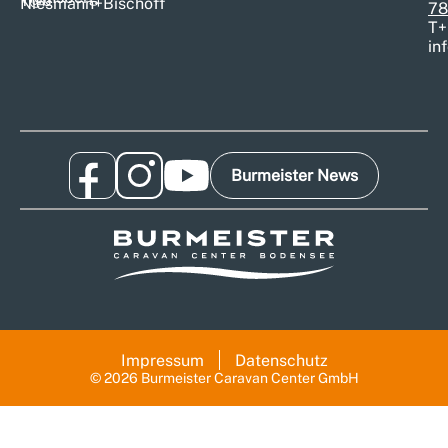
T@b
Niesmann+Bischoff
78
T
+
in
Burmeister News
Impressum
Datenschutz
© 2026 Burmeister Caravan Center GmbH