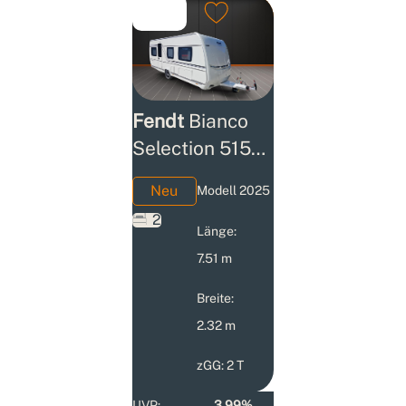
Fendt
Bianco
Selection 515
SG SIE SPAREN
Neu
Modell 2025
5.118,- 2025
2
Länge:
7.51 m
Breite:
2.32 m
zGG: 2 T
UVP:
3,99%