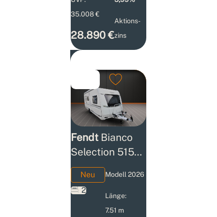
35.008 €
Aktions­
28.890 €
zins
Fendt
Bianco
Selection 515
SKM
Neu
Modell 2026
Burmeister
2
Edition 2026
Länge:
7.51 m