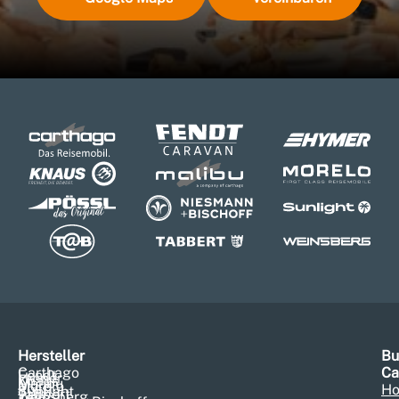
Hersteller
Bu
Carthago
Ca
Fendt
Hymer
Knaus
Malibu
Morelo
Pössl
Ho
Sunlight
Tabbert
Weinsberg