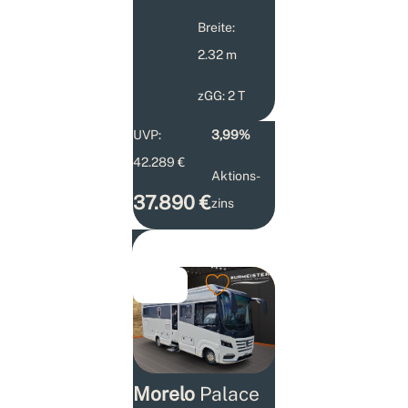
Breite:
2.32 m
zGG: 2 T
UVP:
3,99%
42.289 €
Aktions­
37.890 €
zins
Morelo
Palace