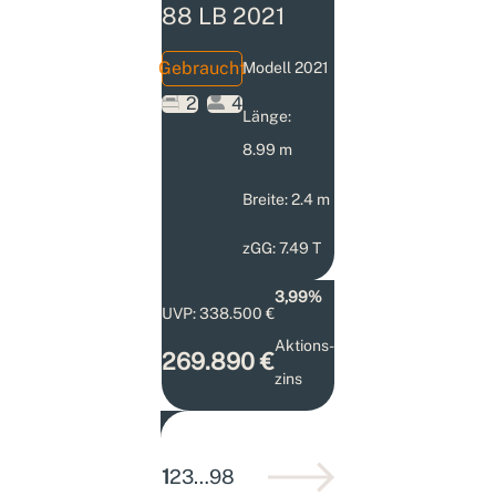
88 LB 2021
Gebraucht
Modell 2021
2
4
Länge:
8.99 m
Breite: 2.4 m
zGG: 7.49 T
3,99%
UVP: 338.500 €
Aktions­
269.890 €
zins
1
2
3
…
98