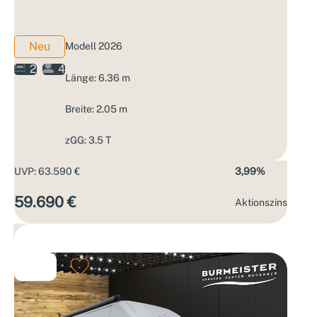
Neu
Modell 2026
2
4
Länge: 6.36 m
Breite: 2.05 m
zGG: 3.5 T
UVP: 63.590 €
3,99%
59.690 €
Aktions­zins