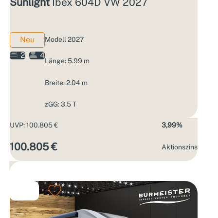
Sunlight
Ibex 604D VW 2027
Neu
Modell 2027
2
4
Länge: 5.99 m
Breite: 2.04 m
zGG: 3.5 T
UVP: 100.805 €
3,99%
100.805 €
Aktions­zins