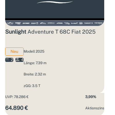
Sunlight
Adventure T 68C Fiat 2025
Neu
Modell 2025
2
4
Länge: 7.39 m
Breite: 2.32 m
zGG: 3.5 T
UVP: 78.286 €
3,99%
64.890 €
Aktions­zins