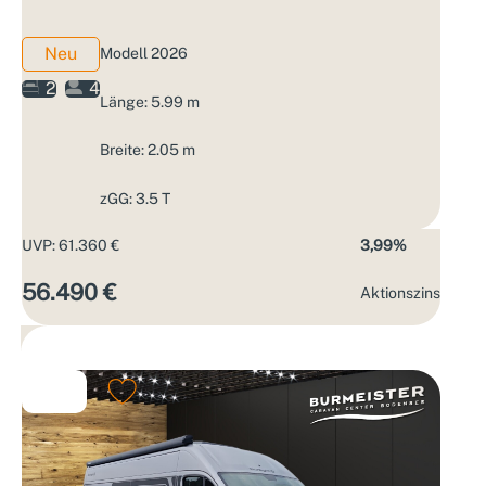
Neu
Modell 2026
2
4
Länge: 5.99 m
Breite: 2.05 m
zGG: 3.5 T
UVP: 61.360 €
3,99%
56.490 €
Aktions­zins