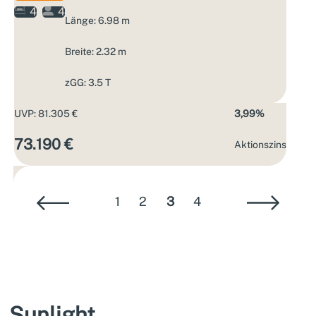
4
4
Länge: 6.98 m
Breite: 2.32 m
zGG: 3.5 T
UVP: 81.305 €
3,99%
73.190 €
Aktions­zins
1
2
3
4
Sunlight