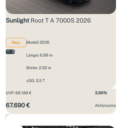
Sunlight
Root T A 7000S 2026
Neu
Modell 2026
5
Länge: 6.99 m
Breite: 2.32 m
zGG: 3.5 T
UVP: 69.189 €
3,99%
67.690 €
Aktions­zins