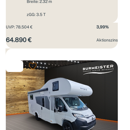
Breite: 2.32 m
zGG: 3.5 T
UVP: 78.504 €
3,99%
64.890 €
Aktions­zins