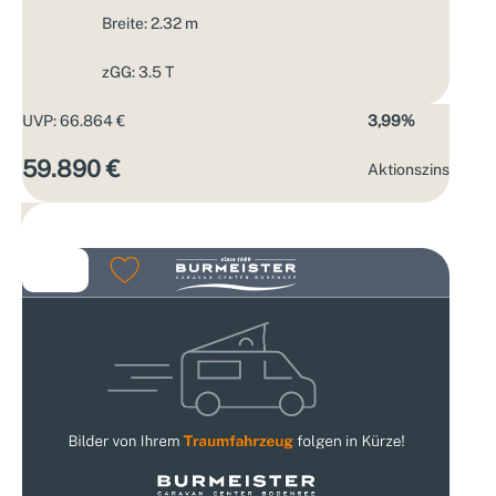
Breite: 2.32 m
zGG: 3.5 T
UVP: 66.864 €
3,99%
59.890 €
Aktions­zins