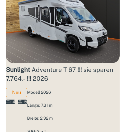
Sunlight
Adventure T 67 !!! sie sparen
7.764,- !!! 2026
Neu
Modell 2026
4
5
Länge: 7.31 m
Breite: 2.32 m
zGG: 3.5 T