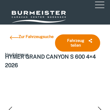
Zur Fahrzeugsuche
Fahrzeug
teilen
Neufahrzeug
HYMER GRAND CANYON S 600 4×4
2026