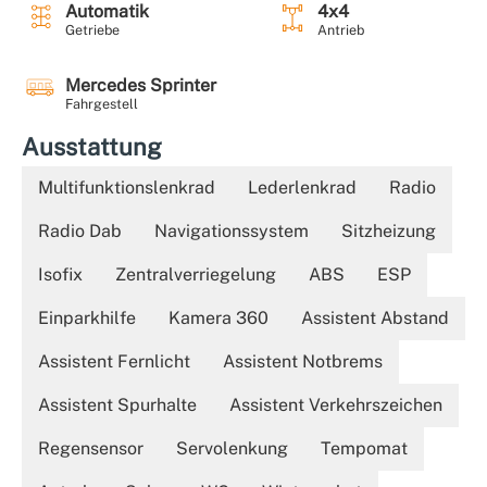
Automatik
4x4
Getriebe
Antrieb
Mercedes Sprinter
Fahrgestell
Ausstattung
Multifunktionslenkrad
Lederlenkrad
Radio
Radio Dab
Navigationssystem
Sitzheizung
Isofix
Zentralverriegelung
ABS
ESP
Einparkhilfe
Kamera 360
Assistent Abstand
Assistent Fernlicht
Assistent Notbrems
Assistent Spurhalte
Assistent Verkehrszeichen
Regensensor
Servolenkung
Tempomat