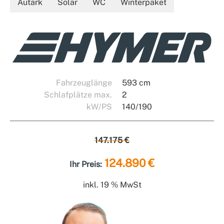
Autark
Solar
WC
Winterpaket
Fahrzeuglänge
593 cm
Schlafplätze max.
2
kW/PS
140/190
147.175 €
124.890 €
Ihr Preis:
inkl. 19 % MwSt