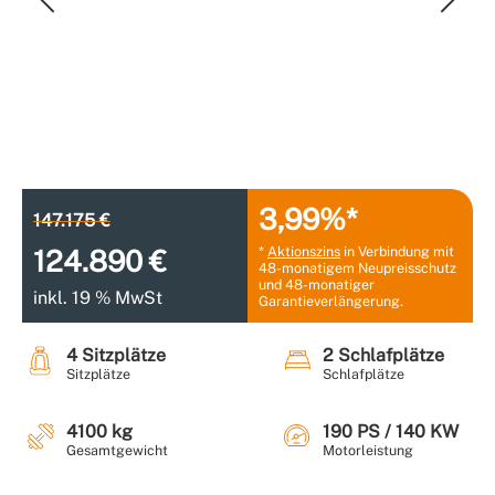
3,99%*
147.175 €
*
Aktionszins
in Verbindung mit
124.890 €
48-monatigem Neupreisschutz
und 48-monatiger
inkl. 19 % MwSt
Garantieverlängerung.
4 Sitzplätze
2 Schlafplätze
Sitzplätze
Schlafplätze
4100 kg
190 PS / 140 KW
Gesamtgewicht
Motorleistung