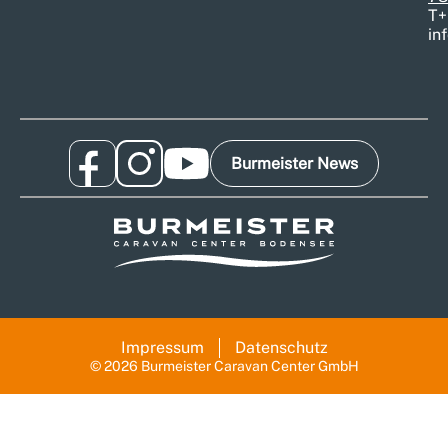
T
+
in
Burmeister News
Impressum
Datenschutz
© 2026 Burmeister Caravan Center GmbH