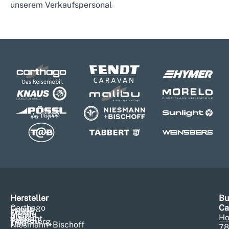
unserem Verkaufspersonal
Hersteller
Bu
Carthago
Ca
Fendt
Hymer
Knaus
Malibu
Morelo
Pössl
Ho
Sunlight
Tabbert
Weinsberg
T@b
Niesmann+Bischoff
78