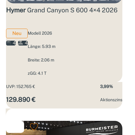
Hymer
Grand Canyon S 600 4×4 2026
Neu
Modell 2026
4
4
Länge: 5.93 m
Breite: 2.06 m
zGG: 4.1 T
UVP: 152.765 €
3,99%
129.890 €
Aktions­zins