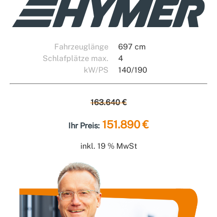
Fahrzeuglänge
697 cm
Schlafplätze max.
4
kW/PS
140/190
163.640 €
151.890 €
Ihr Preis:
inkl. 19 % MwSt