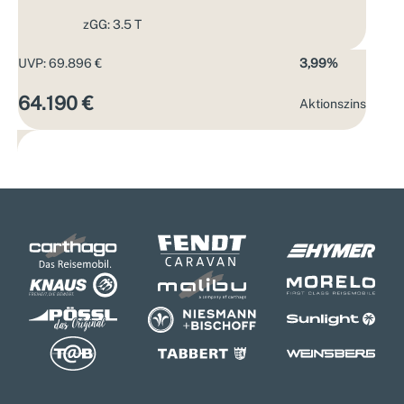
zGG: 3.5 T
UVP: 69.896 €
3,99%
64.190 €
Aktions­zins