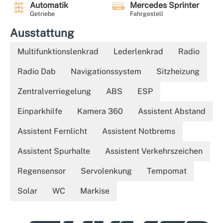
Automatik
Mercedes Sprinter
Getriebe
Fahrgestell
Ausstattung
Multifunktionslenkrad
Lederlenkrad
Radio
Radio Dab
Navigationssystem
Sitzheizung
Zentralverriegelung
ABS
ESP
Einparkhilfe
Kamera 360
Assistent Abstand
Assistent Fernlicht
Assistent Notbrems
Assistent Spurhalte
Assistent Verkehrszeichen
Regensensor
Servolenkung
Tempomat
Solar
WC
Markise