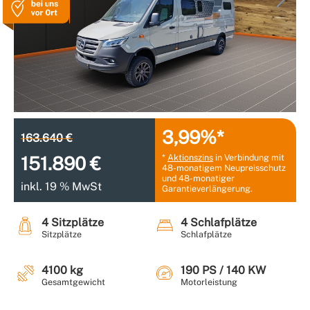
3,99%*
163.640 €
*
Aktionszins
in Verbindung mit
151.890 €
48-monatigem Neupreisschutz
und 48-monatiger
inkl. 19 % MwSt
Garantieverlängerung.
4 Sitzplätze
4 Schlafplätze
Sitzplätze
Schlafplätze
4100 kg
190 PS / 140 KW
Gesamtgewicht
Motorleistung