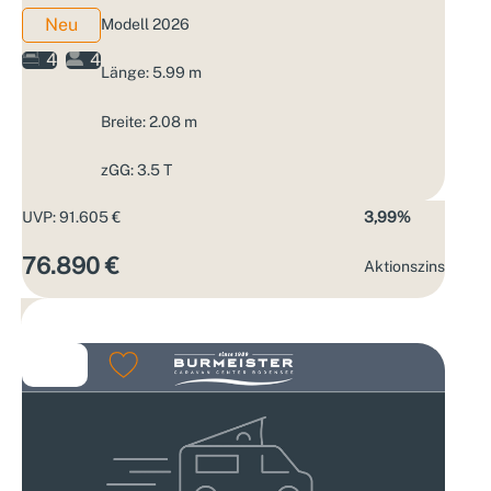
Neu
Modell 2026
4
4
Länge: 5.99 m
Breite: 2.08 m
zGG: 3.5 T
UVP: 91.605 €
3,99%
76.890 €
Aktions­zins