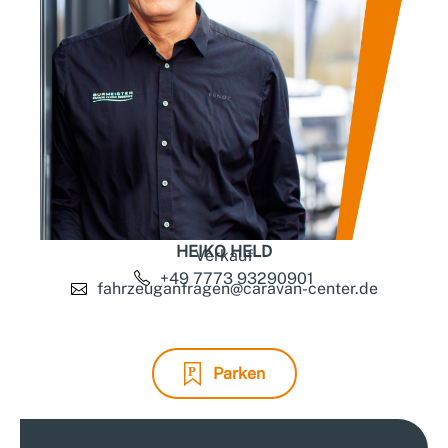
HEIKO HELD
Verkauf
+49 7773 93290901
fahrzeuganfragen@caravan-center.de
Parken