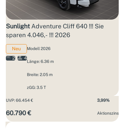
Sunlight
Adventure Cliff 640 !!! Sie
sparen 4.046,- !!! 2026
Neu
Modell 2026
2
4
Länge: 6.36 m
Breite: 2.05 m
zGG: 3.5 T
UVP: 66.454 €
3,99%
60.790 €
Aktions­zins