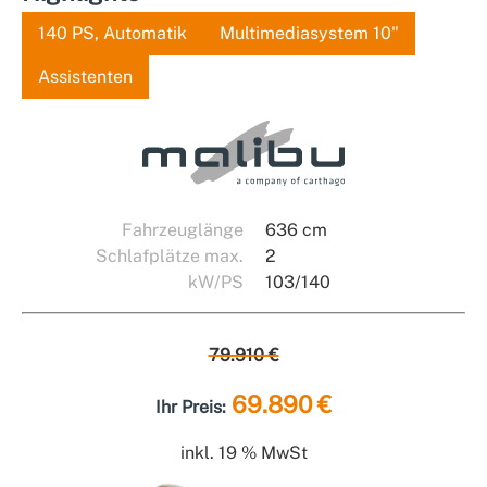
140 PS, Automatik
Multimediasystem 10"
Assistenten
Fahrzeuglänge
636 cm
Schlafplätze max.
2
kW/PS
103/140
79.910 €
69.890 €
Ihr Preis:
inkl. 19 % MwSt