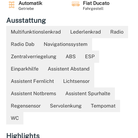
Automatik
Fiat Ducato
Getriebe
Fahrgestell
Ausstattung
Multifunktionslenkrad
Lederlenkrad
Radio
Radio Dab
Navigationssystem
Zentralverriegelung
ABS
ESP
Einparkhilfe
Assistent Abstand
Assistent Fernlicht
Lichtsensor
Assistent Notbrems
Assistent Spurhalte
Regensensor
Servolenkung
Tempomat
WC
Highlights