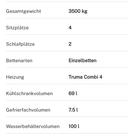
Gesamtgewicht
3500 kg
Sitzplätze
4
Schlafplätze
2
Bettenarten
Einzelbetten
Heizung
Truma Combi 4
Kühlschrankvolumen
69 l
Gefrierfachvolumen
7.5 l
Wasserbehältervolumen
100 l