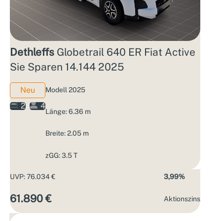
Dethleffs
Globetrail 640 ER Fiat Active
Sie Sparen 14.144 2025
Neu
Modell 2025
2
4
Länge: 6.36 m
Breite: 2.05 m
zGG: 3.5 T
UVP: 76.034 €
3,99%
61.890 €
Aktions­zins