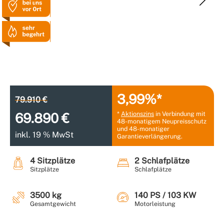
3,99%*
79.910 €
*
Aktionszins
in Verbindung mit
69.890 €
48-monatigem Neupreisschutz
und 48-monatiger
inkl. 19 % MwSt
Garantieverlängerung.
4 Sitzplätze
2 Schlafplätze
Sitzplätze
Schlafplätze
3500 kg
140 PS / 103 KW
Gesamtgewicht
Motorleistung