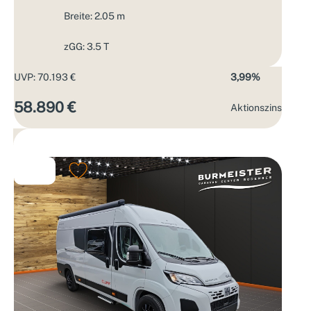
Breite: 2.05 m
zGG: 3.5 T
UVP: 70.193 €
3,99%
58.890 €
Aktions­zins