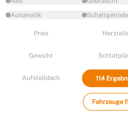
Neu
Gebraucht
Automatik
Schaltgetrieb
Preis
Herstell
Gewicht
Schlafplä
Aufstelldach
114
Ergebn
Fahrzeuge fi