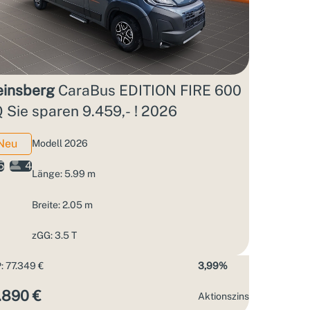
insberg
CaraBus EDITION FIRE 600
 Sie sparen 9.459,- ! 2026
Neu
Modell 2026
5
4
Länge: 5.99 m
Breite: 2.05 m
zGG: 3.5 T
: 77.349 €
3,99%
.890 €
Aktions­zins