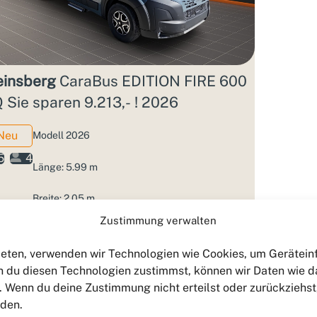
insberg
CaraBus EDITION FIRE 600
 Sie sparen 9.213,- ! 2026
Neu
Modell 2026
5
4
Länge: 5.99 m
Breite: 2.05 m
Zustimmung verwalten
zGG: 3.5 T
bieten, verwenden wir Technologien wie Cookies, um Gerätei
: 77.103 €
3,99%
 du diesen Technologien zustimmst, können wir Daten wie d
n. Wenn du deine Zustimmung nicht erteilst oder zurückzieh
.890 €
Aktions­zins
rden.