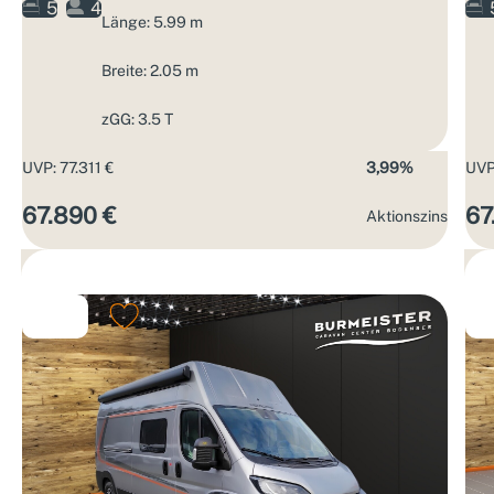
5
4
Länge: 5.99 m
Breite: 2.05 m
zGG: 3.5 T
UVP: 77.311 €
3,99%
UVP:
67.890 €
67
Aktions­zins