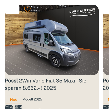
Pössl
2Win Vario Fiat 35 Maxi ! Sie
Pö
sparen 8.662,- ! 2025
20
Neu
Modell 2025
4
4