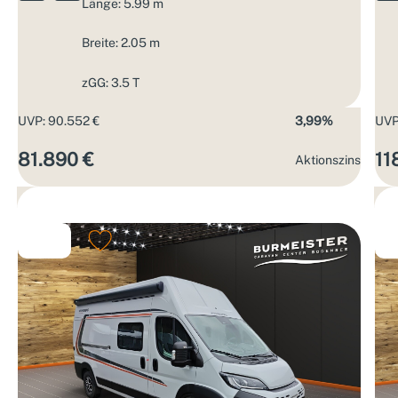
Länge: 5.99 m
Breite: 2.05 m
zGG: 3.5 T
UVP: 90.552 €
3,99%
UVP
81.890 €
11
Aktions­zins