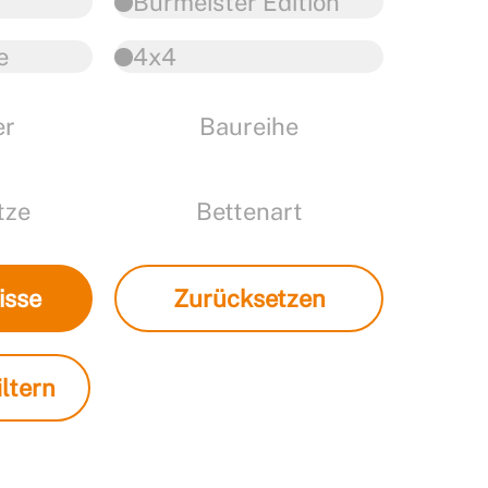
Burmeister Edition
e
4x4
er
Baureihe
tze
Bettenart
isse
Zurücksetzen
ltern