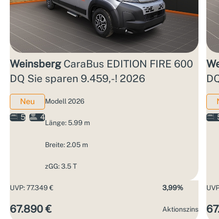
Weinsberg
CaraBus EDITION FIRE 600
We
DQ Sie sparen 9.459,-! 2026
DQ
Neu
Modell 2026
5
4
Länge: 5.99 m
Breite: 2.05 m
zGG: 3.5 T
UVP: 77.349 €
3,99%
UVP
67.890 €
67
Aktions­zins