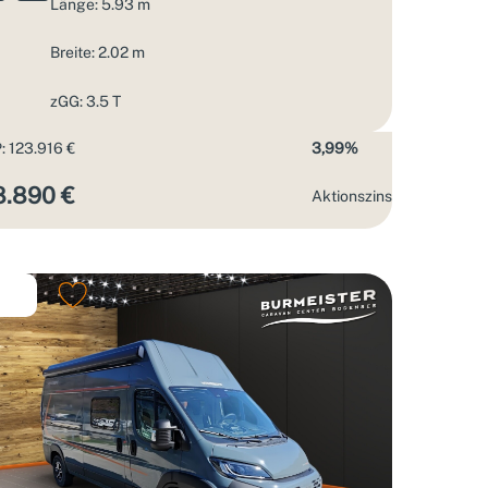
Länge: 5.93 m
Breite: 2.02 m
zGG: 3.5 T
: 123.916 €
3,99%
8.890 €
Aktions­zins