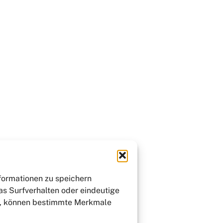
nformationen zu speichern
as Surfverhalten oder eindeutige
st, können bestimmte Merkmale