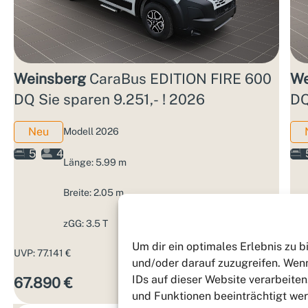
Weinsberg
CaraBus EDITION FIRE 600
We
DQ Sie sparen 9.251,- ! 2026
DQ
Neu
Modell 2026
5
4
Länge: 5.99 m
Breite: 2.05 m
zGG: 3.5 T
Um dir ein optimales Erlebnis zu 
UVP: 77.141 €
3,99%
UVP
und/oder darauf zuzugreifen. Wenn
IDs auf dieser Website verarbeite
67.890 €
67
Aktions­zins
und Funktionen beeinträchtigt we