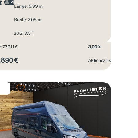
5
4
Länge: 5.99 m
Breite: 2.05 m
zGG: 3.5 T
 77.311 €
3,99%
.890 €
Aktions­zins