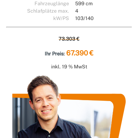
Fahrzeuglänge
599 cm
Schlafplätze max.
4
kW/PS
103/140
73.303 €
67.390 €
Ihr Preis:
inkl. 19 % MwSt