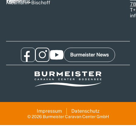
Weinsberg
T@b
Niesmann+Bischoff
78
T
+
in
Burmeister News
Impressum
Datenschutz
© 2026 Burmeister Caravan Center GmbH