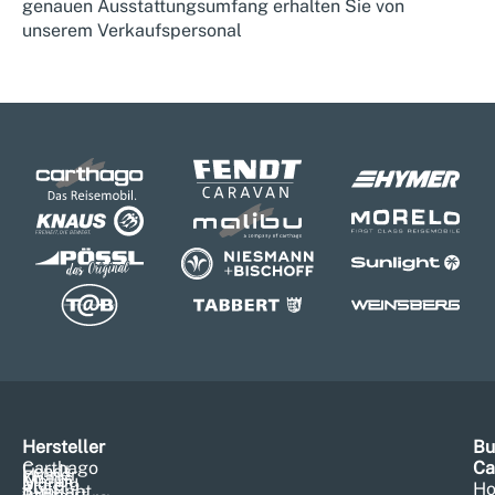
genauen Ausstattungsumfang erhalten Sie von
unserem Verkaufspersonal
Hersteller
Bu
Carthago
Ca
Fendt
Hymer
Knaus
Malibu
Morelo
Pössl
Ho
Sunlight
Tabbert