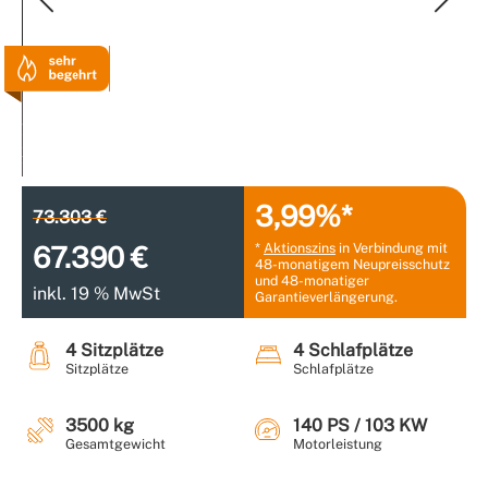
3,99%*
73.303 €
*
Aktionszins
in Verbindung mit
67.390 €
48-monatigem Neupreisschutz
und 48-monatiger
inkl. 19 % MwSt
Garantieverlängerung.
4 Sitzplätze
4 Schlafplätze
Sitzplätze
Schlafplätze
3500 kg
140 PS / 103 KW
Gesamtgewicht
Motorleistung