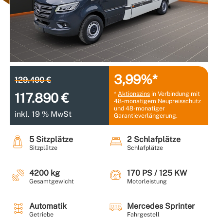
3,99%*
129.490 €
*
Aktionszins
in Verbindung mit
117.890 €
48-monatigem Neupreisschutz
und 48-monatiger
inkl. 19 % MwSt
Garantieverlängerung.
5 Sitzplätze
2 Schlafplätze
Sitzplätze
Schlafplätze
4200 kg
170 PS / 125 KW
Gesamtgewicht
Motorleistung
Automatik
Mercedes Sprinter
Getriebe
Fahrgestell