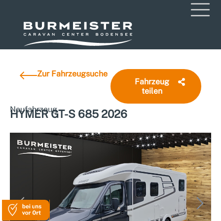
Zur Fahrzeugsuche
Fahrzeug
teilen
Neufahrzeug
HYMER GT-S 685 2026