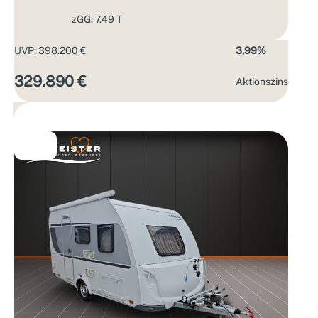
zGG: 7.49 T
UVP: 398.200 €
3,99%
329.890 €
Aktions­zins