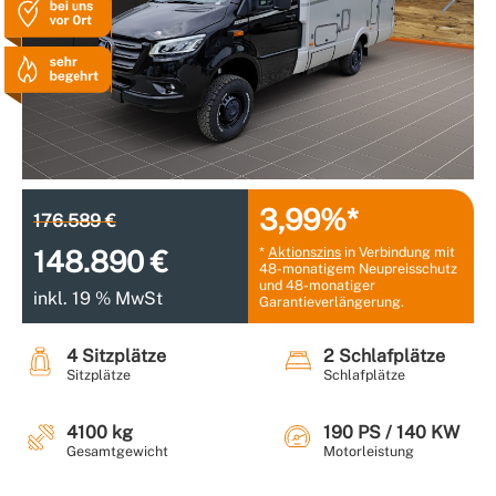
3,99%*
176.589 €
*
Aktionszins
in Verbindung mit
148.890 €
48-monatigem Neupreisschutz
und 48-monatiger
inkl. 19 % MwSt
Garantieverlängerung.
4 Sitzplätze
2 Schlafplätze
Sitzplätze
Schlafplätze
4100 kg
190 PS / 140 KW
Gesamtgewicht
Motorleistung