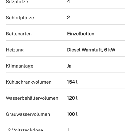
Sitzplätze
4
Schlafplätze
2
Bettenarten
Einzelbetten
Heizung
Diesel Warmluft, 6 kW
Klimaanlage
Ja
Kühlschrankvolumen
154 l
Wasserbehältervolumen
120 l
Grauwasservolumen
100 l
12 Voltsteckdose
1