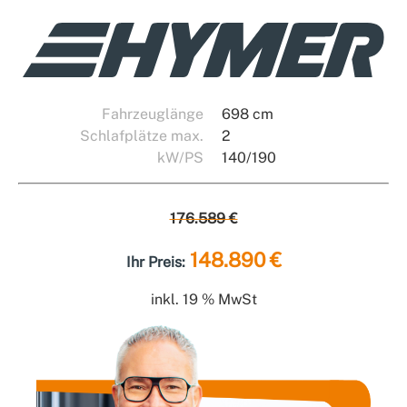
Fahrzeuglänge
698 cm
Schlafplätze max.
2
kW/PS
140/190
176.589 €
148.890 €
Ihr Preis:
inkl. 19 % MwSt