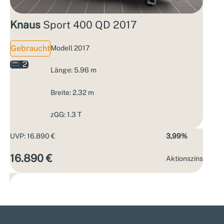
Knaus
Sport 400 QD 2017
Gebraucht
Modell 2017
2
Länge: 5.96 m
Breite: 2.32 m
zGG: 1.3 T
UVP: 16.890 €
3,99%
16.890 €
Aktions­zins