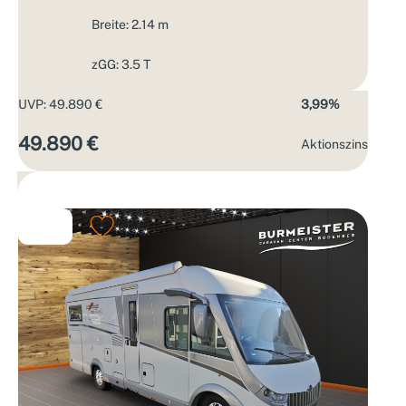
Breite: 2.14 m
zGG: 3.5 T
UVP: 49.890 €
3,99%
49.890 €
Aktions­zins