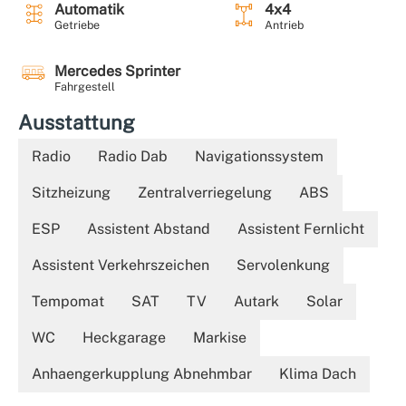
Automatik
4x4
Getriebe
Antrieb
Mercedes Sprinter
Fahrgestell
Ausstattung
Radio
Radio Dab
Navigationssystem
Sitzheizung
Zentralverriegelung
ABS
ESP
Assistent Abstand
Assistent Fernlicht
Assistent Verkehrszeichen
Servolenkung
Tempomat
SAT
TV
Autark
Solar
WC
Heckgarage
Markise
Anhaengerkupplung Abnehmbar
Klima Dach