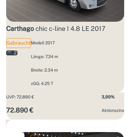
Carthago
chic c-line I 4.8 LE 2017
Gebraucht
Modell 2017
2
Länge: 7.34 m
Breite: 2.34 m
zGG: 4.25 T
UVP: 72.890 €
3,99%
72.890 €
Aktions­zins