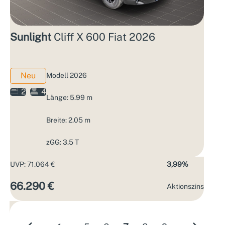
Sunlight
Cliff X 600 Fiat 2026
Neu
Modell 2026
2
4
Länge: 5.99 m
Breite: 2.05 m
zGG: 3.5 T
UVP: 71.064 €
3,99%
66.290 €
Aktions­zins