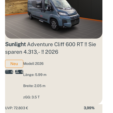
Sunlight
Adventure Cliff 600 RT !! Sie
sparen 4.313,- !! 2026
Neu
Modell 2026
4
4
Länge: 5.99 m
Breite: 2.05 m
zGG: 3.5 T
UVP: 72.803 €
3,99%