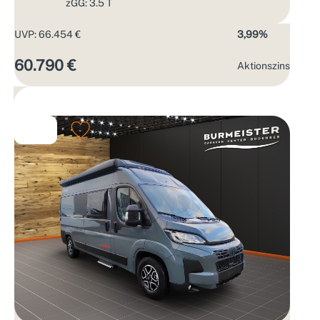
zGG: 3.5 T
UVP: 66.454 €
3,99%
60.790 €
Aktions­zins