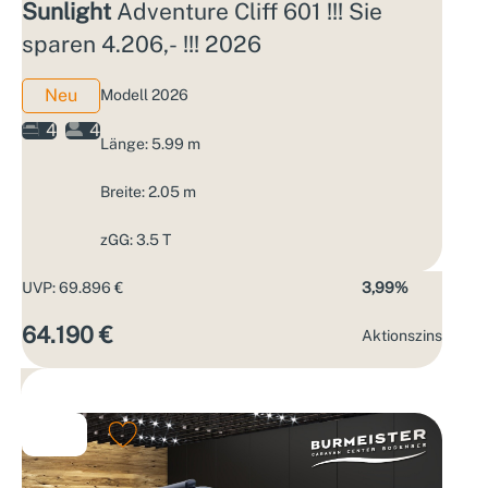
Sunlight
Adventure Cliff 601 !!! Sie
sparen 4.206,- !!! 2026
Neu
Modell 2026
4
4
Länge: 5.99 m
Breite: 2.05 m
zGG: 3.5 T
UVP: 69.896 €
3,99%
64.190 €
Aktions­zins