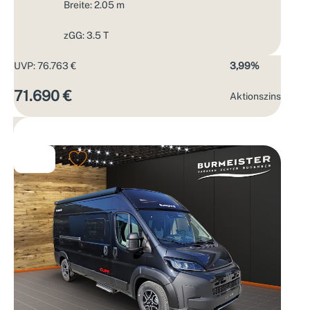
Breite: 2.05 m
zGG: 3.5 T
UVP: 76.763 €
3,99%
71.690 €
Aktions­zins