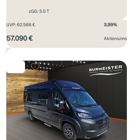
zGG: 3.5 T
UVP: 62.566 €
3,99%
57.090 €
Aktions­zins