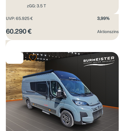
zGG: 3.5 T
UVP: 65.925 €
3,99%
60.290 €
Aktions­zins