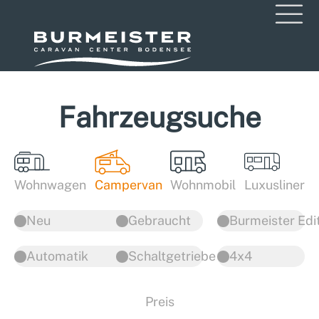
Fahrzeugsuche
Wohnwagen
Campervan
Wohnmobil
Luxusliner
Neu
Gebraucht
Burmeister Edi
Automatik
Schaltgetriebe
4x4
Preis