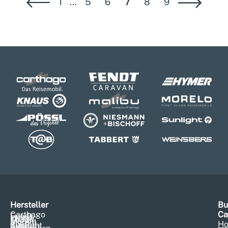
1
…
5
6
7
8
9
Hersteller
Bu
Carthago
Ca
Fendt
Hymer
Knaus
Malibu
Morelo
Pössl
Ho
Sunlight
Tabbert