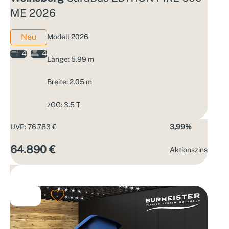
ME 2026
Neu
Modell 2026
4
4
Länge: 5.99 m
Breite: 2.05 m
zGG: 3.5 T
UVP: 76.783 €
3,99%
64.890 €
Aktions­zins