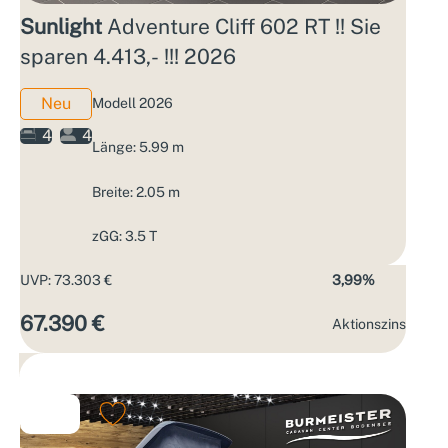
Sunlight
Adventure Cliff 602 RT !! Sie
sparen 4.413,- !!! 2026
Neu
Modell 2026
4
4
Länge: 5.99 m
Breite: 2.05 m
zGG: 3.5 T
UVP: 73.303 €
3,99%
67.390 €
Aktions­zins