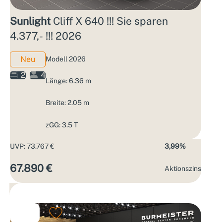
Sunlight
Cliff X 640 !!! Sie sparen
4.377,- !!! 2026
Neu
Modell 2026
2
4
Länge: 6.36 m
Breite: 2.05 m
zGG: 3.5 T
UVP: 73.767 €
3,99%
67.890 €
Aktions­zins