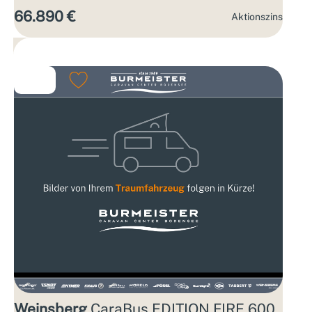
66.890 €
Aktions­zins
Weinsberg
CaraBus EDITION FIRE 600