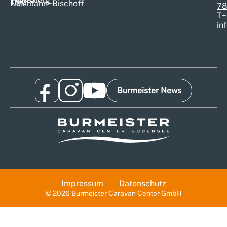
Weinsberg
T@b
Niesmann+Bischoff
78
T
+
in
Burmeister News
Impressum
Datenschutz
© 2026 Burmeister Caravan Center GmbH