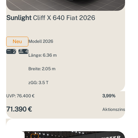
Sunlight
Cliff X 640 Fiat 2026
Neu
Modell 2026
2
4
Länge: 6.36 m
Breite: 2.05 m
zGG: 3.5 T
UVP: 76.400 €
3,99%
71.390 €
Aktions­zins