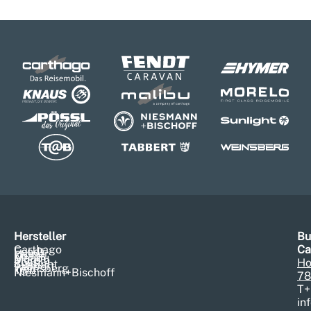
Hersteller
Bu
Carthago
Ca
Fendt
Hymer
Knaus
Malibu
Morelo
Pössl
Ho
Sunlight
Tabbert
Weinsberg
T@b
Niesmann+Bischoff
78
T
+
in