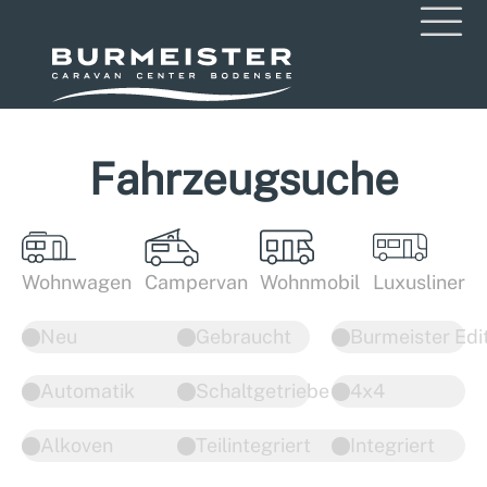
Fahrzeugsuche
Wohnwagen
Campervan
Wohnmobil
Luxusliner
Neu
Gebraucht
Burmeister Edi
Automatik
Schaltgetriebe
4x4
Alkoven
Teilintegriert
Integriert