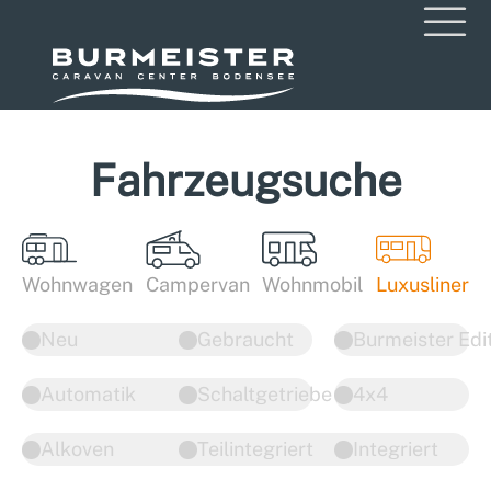
Fahrzeugsuche
Wohnwagen
Campervan
Wohnmobil
Luxusliner
Neu
Gebraucht
Burmeister Edi
Automatik
Schaltgetriebe
4x4
Alkoven
Teilintegriert
Integriert