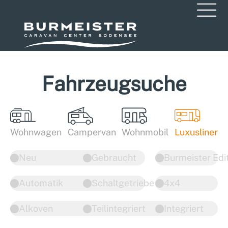
Fahrzeugsuche
Wohnwagen
Campervan
Wohnmobil
Luxusliner
Neu
Gebraucht
Burmeister Edi
Automatik
Schaltgetriebe
4x4
Alkoven
Teilintegriert
Integriert