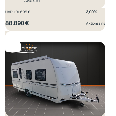
zGG: 3.5 T
UVP: 101.695 €
3,99%
88.890 €
Aktions­zins