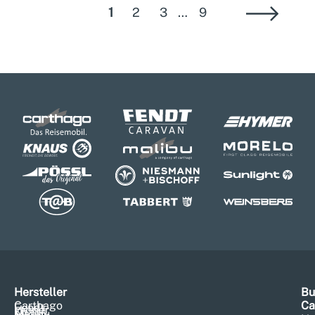
1
2
3
…
9
Hersteller
Bu
Carthago
Ca
Fendt
Hymer
Knaus
Malibu