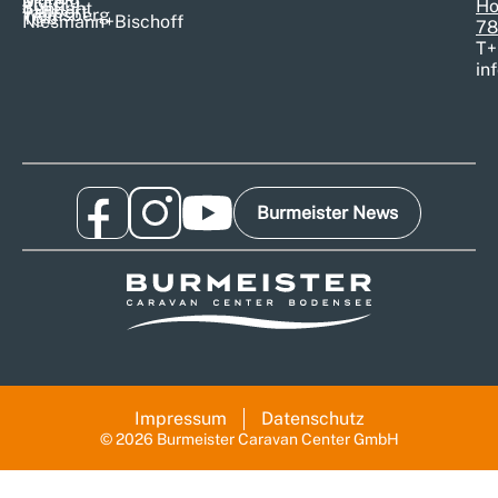
Morelo
Pössl
Ho
Sunlight
Tabbert
Weinsberg
T@b
Niesmann+Bischoff
78
T
+
in
Burmeister News
Impressum
Datenschutz
© 2026 Burmeister Caravan Center GmbH