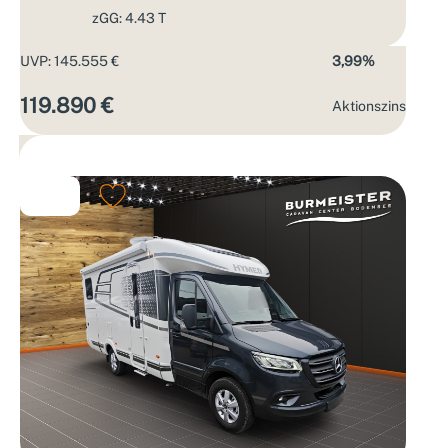
zGG: 4.43 T
UVP: 145.555 €
3,99%
119.890 €
Aktions­zins