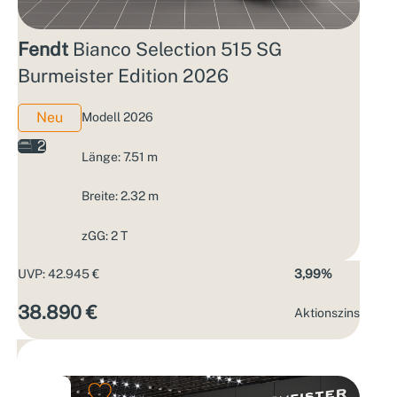
Fendt
Bianco Selection 515 SG
Burmeister Edition 2026
Neu
Modell 2026
2
Länge: 7.51 m
Breite: 2.32 m
zGG: 2 T
UVP: 42.945 €
3,99%
38.890 €
Aktions­zins