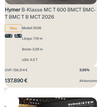
Hymer
B-Klasse MC T 600 BMCT BMC-
T BMC T B MCT 2026
Neu
Modell 2026
2
4
Länge: 7.19 m
Breite: 2.29 m
zGG: 4.5 T
UVP: 156.214 €
3,99%
137.890 €
Aktions­zins