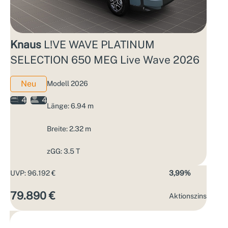
Knaus
L!VE WAVE PLATINUM
SELECTION 650 MEG Live Wave 2026
Neu
Modell 2026
4
4
Länge: 6.94 m
Breite: 2.32 m
zGG: 3.5 T
UVP: 96.192 €
3,99%
79.890 €
Aktions­zins