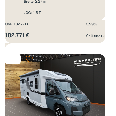
Breite: 2.27 m
zGG: 4.5 T
UVP: 182.771 €
3,99%
182.771 €
Aktions­zins