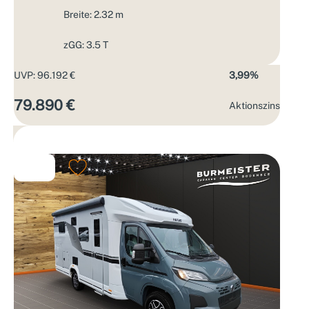
Breite: 2.32 m
zGG: 3.5 T
UVP: 96.192 €
3,99%
79.890 €
Aktions­zins