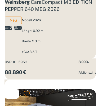
Weinsberg
CaraCompact MB EDITION
PEPPER 640 MEG 2026
Neu
Modell 2026
2
4
Länge: 6.92 m
Breite: 2.3 m
zGG: 3.5 T
UVP: 101.695 €
3,99%
88.890 €
Aktions­zins