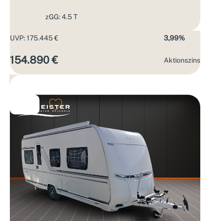
zGG: 4.5 T
UVP: 175.445 €
3,99%
154.890 €
Aktions­zins