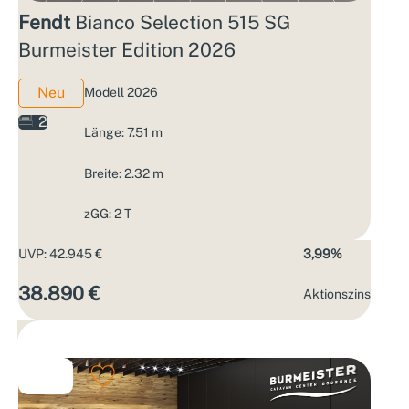
Fendt
Bianco Selection 515 SG
Burmeister Edition 2026
Neu
Modell 2026
2
Länge: 7.51 m
Breite: 2.32 m
zGG: 2 T
UVP: 42.945 €
3,99%
38.890 €
Aktions­zins