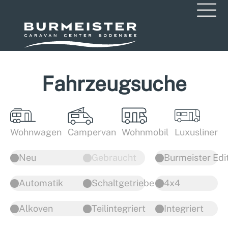
Fahrzeugsuche
Wohnwagen
Campervan
Wohnmobil
Luxusliner
Neu
Gebraucht
Burmeister Edi
Automatik
Schaltgetriebe
4x4
Alkoven
Teilintegriert
Integriert