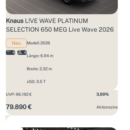
Knaus
L!VE WAVE PLATINUM
SELECTION 650 MEG Live Wave 2026
Neu
Modell 2026
4
4
Länge: 6.94 m
Breite: 2.32 m
zGG: 3.5 T
UVP: 96.192 €
3,99%
79.890 €
Aktions­zins