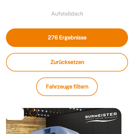
Aufstelldach
276
Ergebnisse
Zurücksetzen
Fahrzeuge filtern