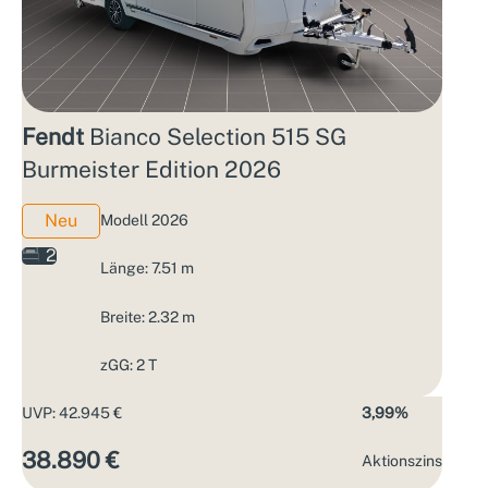
Fendt
Bianco Selection 515 SG
Burmeister Edition 2026
Neu
Modell 2026
2
Länge: 7.51 m
Breite: 2.32 m
zGG: 2 T
UVP: 42.945 €
3,99%
38.890 €
Aktions­zins