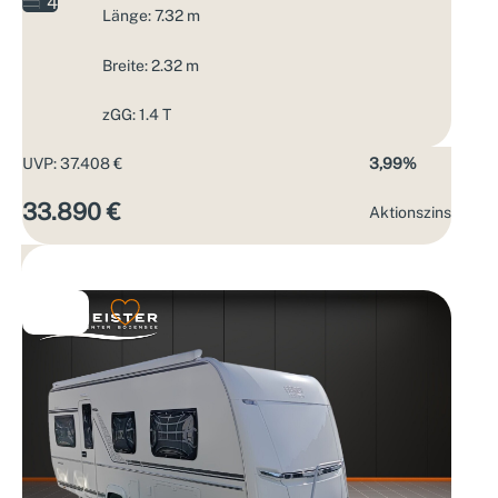
4
Länge: 7.32 m
Breite: 2.32 m
zGG: 1.4 T
UVP: 37.408 €
3,99%
33.890 €
Aktions­zins