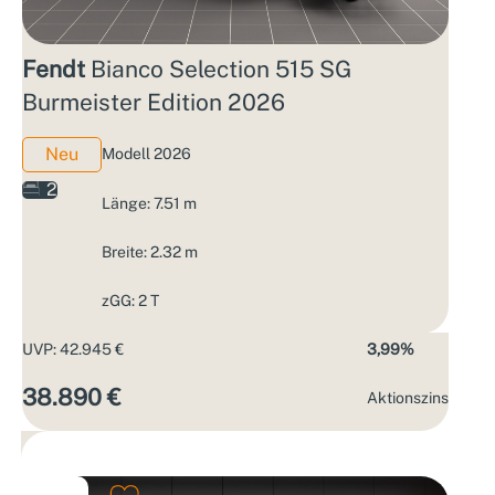
Fendt
Bianco Selection 515 SG
Burmeister Edition 2026
Neu
Modell 2026
2
Länge: 7.51 m
Breite: 2.32 m
zGG: 2 T
UVP: 42.945 €
3,99%
38.890 €
Aktions­zins