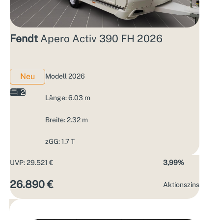
Fendt
Apero Activ 390 FH 2026
Neu
Modell 2026
2
Länge: 6.03 m
Breite: 2.32 m
zGG: 1.7 T
UVP: 29.521 €
3,99%
26.890 €
Aktions­zins