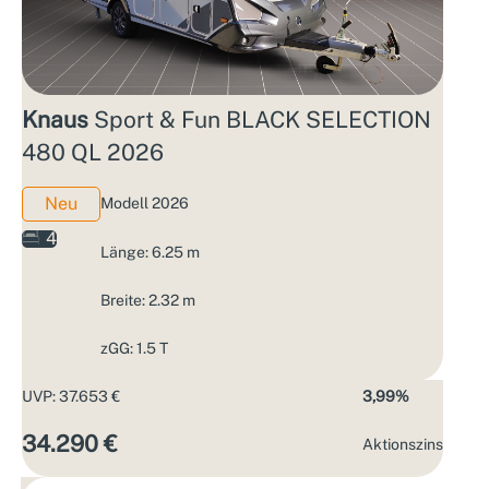
Knaus
Sport & Fun BLACK SELECTION
480 QL 2026
Neu
Modell 2026
4
Länge: 6.25 m
Breite: 2.32 m
zGG: 1.5 T
UVP: 37.653 €
3,99%
34.290 €
Aktions­zins