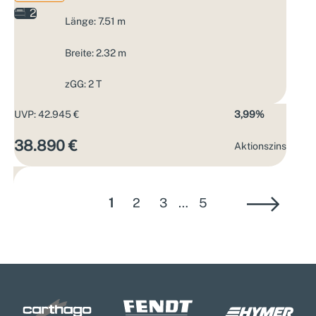
2
Länge: 7.51 m
Breite: 2.32 m
zGG: 2 T
UVP: 42.945 €
3,99%
38.890 €
Aktions­zins
1
2
3
…
5