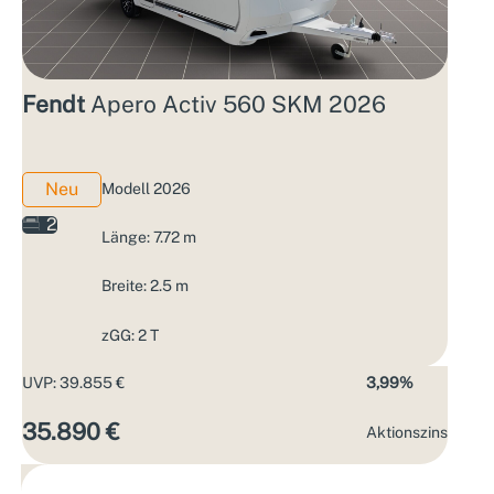
Fendt
Apero Activ 560 SKM 2026
Neu
Modell 2026
2
Länge: 7.72 m
Breite: 2.5 m
zGG: 2 T
UVP: 39.855 €
3,99%
35.890 €
Aktions­zins