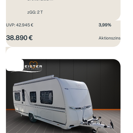
zGG: 2 T
UVP: 42.945 €
3,99%
38.890 €
Aktions­zins