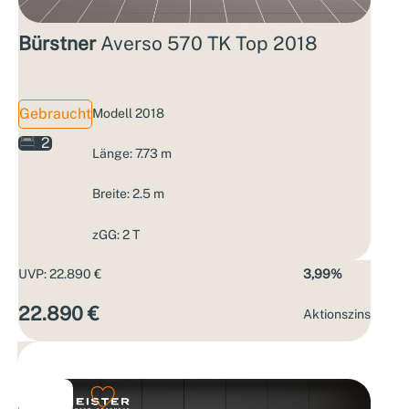
Bürstner
Averso 570 TK Top 2018
Gebraucht
Modell 2018
2
Länge: 7.73 m
Breite: 2.5 m
zGG: 2 T
UVP: 22.890 €
3,99%
22.890 €
Aktions­zins