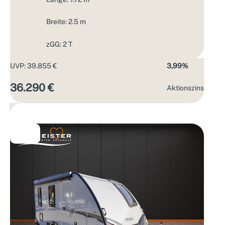
Breite: 2.5 m
zGG: 2 T
UVP: 39.855 €
3,99%
36.290 €
Aktions­zins