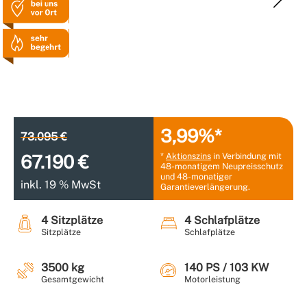
3,99%*
73.095 €
*
Aktionszins
in Verbindung mit
67.190 €
48-monatigem Neupreisschutz
und 48-monatiger
inkl. 19 % MwSt
Garantieverlängerung.
4 Sitzplätze
4 Schlafplätze
Sitzplätze
Schlafplätze
3500 kg
140 PS / 103 KW
Gesamtgewicht
Motorleistung