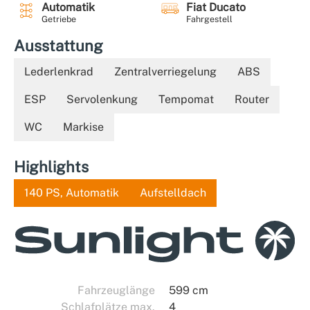
Automatik
Fiat Ducato
Getriebe
Fahrgestell
Ausstattung
Lederlenkrad
Zentralverriegelung
ABS
ESP
Servolenkung
Tempomat
Router
WC
Markise
Highlights
140 PS, Automatik
Aufstelldach
Fahrzeuglänge
599 cm
Schlafplätze max.
4