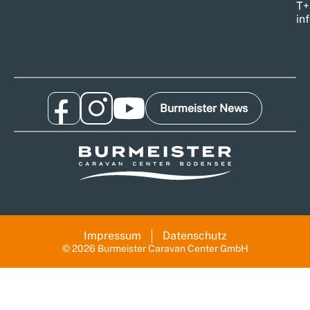
T
+
in
Burmeister News
Impressum
Datenschutz
© 2026 Burmeister Caravan Center GmbH