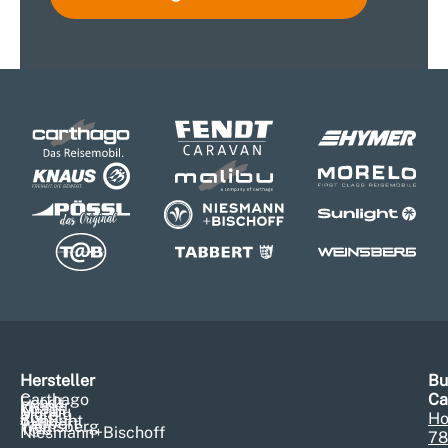
Hersteller
Bu
Carthago
Ca
Fendt
Hymer
Knaus
Malibu
Morelo
Pössl
Ho
Sunlight
Tabbert
Weinsberg
T@b
Niesmann+Bischoff
78