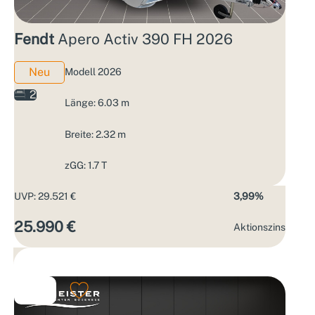
Fendt
Apero Activ 390 FH 2026
Neu
Modell 2026
2
Länge: 6.03 m
Breite: 2.32 m
zGG: 1.7 T
UVP: 29.521 €
3,99%
25.990 €
Aktions­zins