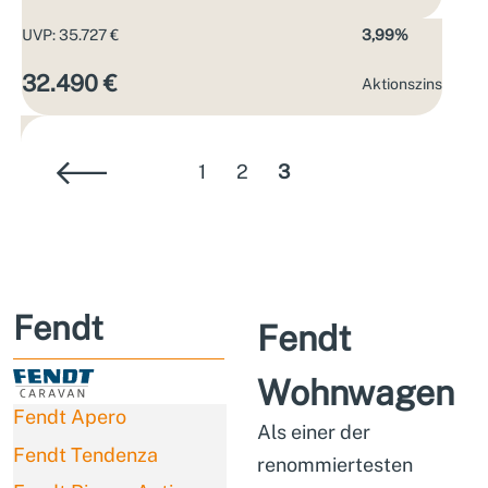
UVP: 35.727 €
3,99%
32.490 €
Aktions­zins
1
2
3
Fendt
Fendt
Wohnwagen
Fendt Apero
Als einer der
Fendt Tendenza
renommiertesten