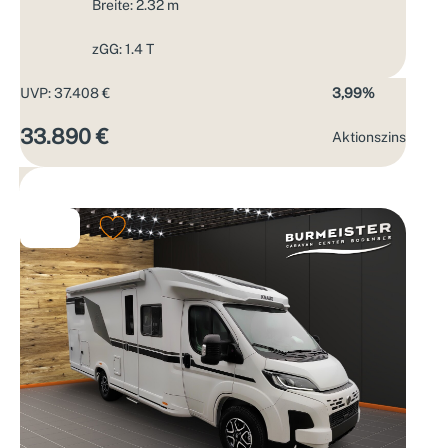
Breite: 2.32 m
zGG: 1.4 T
UVP: 37.408 €
3,99%
33.890 €
Aktions­zins