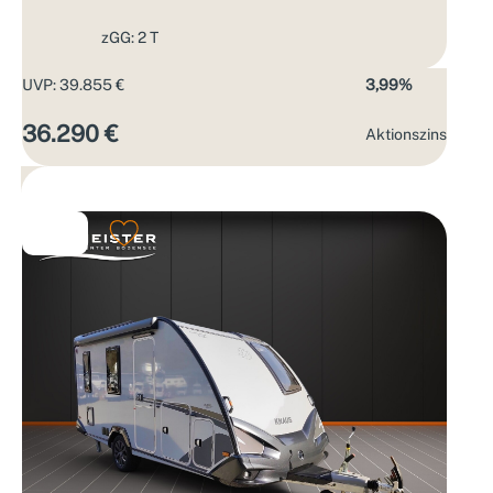
zGG: 2 T
UVP: 39.855 €
3,99%
36.290 €
Aktions­zins