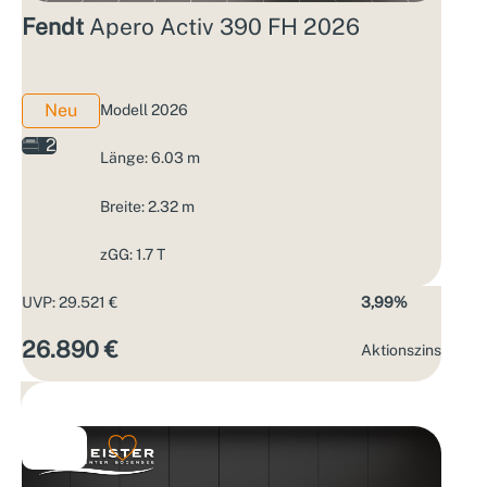
Fendt
Apero Activ 390 FH 2026
Neu
Modell 2026
2
Länge: 6.03 m
Breite: 2.32 m
zGG: 1.7 T
UVP: 29.521 €
3,99%
26.890 €
Aktions­zins