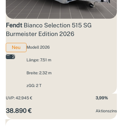
Fendt
Bianco Selection 515 SG
Burmeister Edition 2026
Neu
Modell 2026
2
Länge: 7.51 m
Breite: 2.32 m
zGG: 2 T
UVP: 42.945 €
3,99%
38.890 €
Aktions­zins