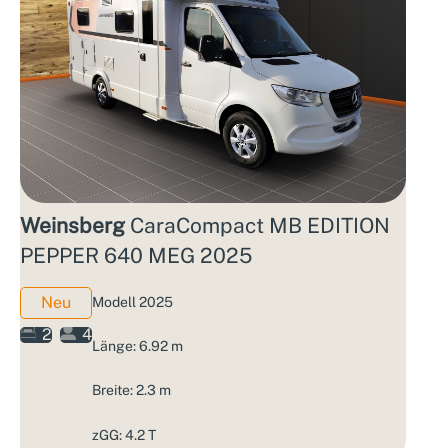
Weinsberg
CaraCompact MB EDITION
PEPPER 640 MEG 2025
Neu
Modell 2025
2
4
Länge: 6.92 m
Breite: 2.3 m
zGG: 4.2 T