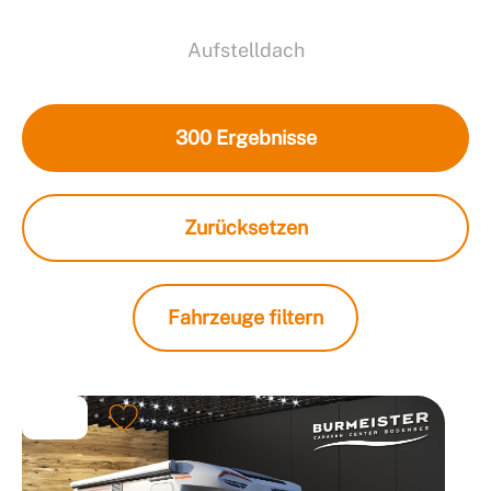
Aufstelldach
300
Ergebnisse
Zurücksetzen
Fahrzeuge filtern