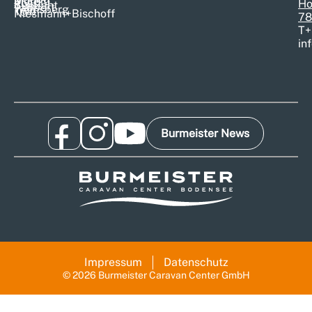
Morelo
Pössl
Ho
Sunlight
Tabbert
Weinsberg
T@b
Niesmann+Bischoff
78
T
+
in
Burmeister News
Impressum
Datenschutz
© 2026 Burmeister Caravan Center GmbH