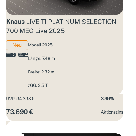
Knaus
L!VE TI PLATINUM SELECTION
700 MEG Live 2025
Neu
Modell 2025
2
4
Länge: 7.48 m
Breite: 2.32 m
zGG: 3.5 T
UVP: 94.393 €
3,99%
73.890 €
Aktions­zins