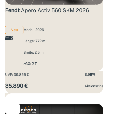
Fendt
Apero Activ 560 SKM 2026
Neu
Modell 2026
2
Länge: 7.72 m
Breite: 2.5 m
zGG: 2 T
UVP: 39.855 €
3,99%
35.890 €
Aktions­zins