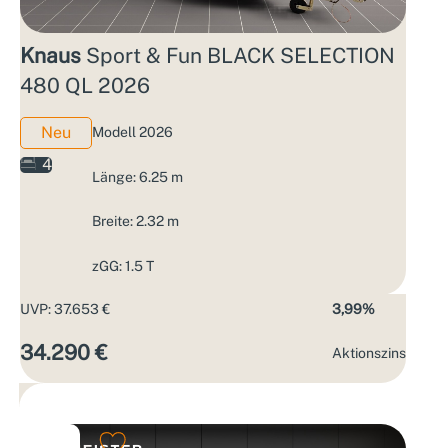
Knaus
Sport & Fun BLACK SELECTION
480 QL 2026
Neu
Modell 2026
4
Länge: 6.25 m
Breite: 2.32 m
zGG: 1.5 T
UVP: 37.653 €
3,99%
34.290 €
Aktions­zins