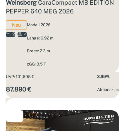
Weinsberg
CaraCompact MB EDITION
PEPPER 640 MEG 2026
Neu
Modell 2026
2
4
Länge: 6.92 m
Breite: 2.3 m
zGG: 3.5 T
UVP: 101.695 €
3,99%
87.890 €
Aktions­zins