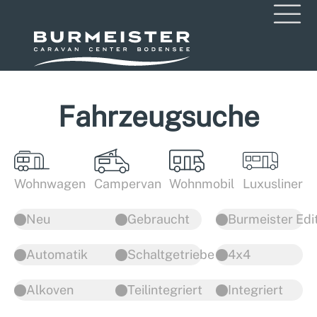
Fahrzeugsuche
Wohnwagen
Campervan
Wohnmobil
Luxusliner
Neu
Gebraucht
Burmeister Edi
Automatik
Schaltgetriebe
4x4
Alkoven
Teilintegriert
Integriert