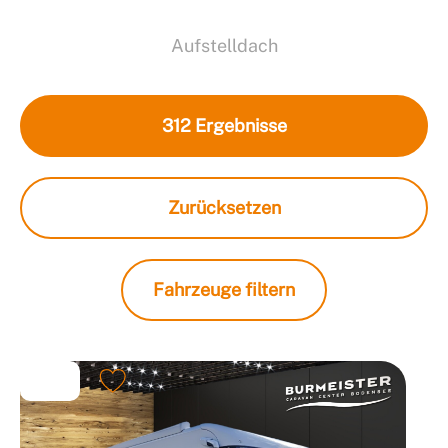
Aufstelldach
312
Ergebnisse
Zurücksetzen
Fahrzeuge filtern