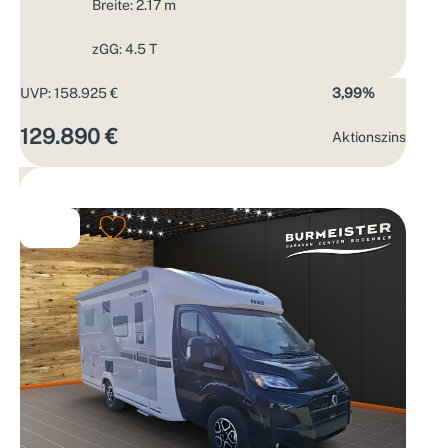
Breite: 2.17 m
zGG: 4.5 T
UVP: 158.925 €
3,99%
129.890 €
Aktions­zins