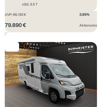
zGG: 3.5 T
UVP: 96.192 €
3,99%
79.890 €
Aktions­zins