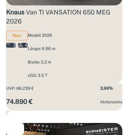
Knaus
Van TI VANSATION 650 MEG
2026
Neu
Modell 2026
3
4
Länge: 6.96 m
Breite: 2.2 m
zGG: 3.5 T
UVP: 86.239 €
3,99%
74.890 €
Aktions­zins