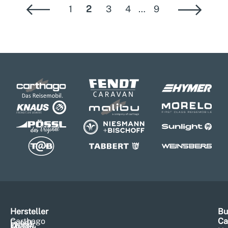
1
2
3
4
…
9
Hersteller
Bu
Carthago
Ca
Fendt
Hymer
Knaus
Malibu