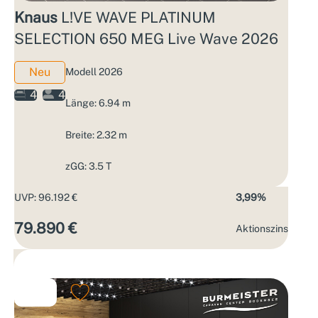
Knaus
L!VE WAVE PLATINUM
SELECTION 650 MEG Live Wave 2026
Neu
Modell 2026
4
4
Länge: 6.94 m
Breite: 2.32 m
zGG: 3.5 T
UVP: 96.192 €
3,99%
79.890 €
Aktions­zins