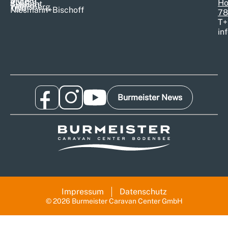
Morelo
Pössl
Ho
Sunlight
Tabbert
Weinsberg
T@b
Niesmann+Bischoff
78
T
+
in
Burmeister News
Impressum
Datenschutz
© 2026 Burmeister Caravan Center GmbH