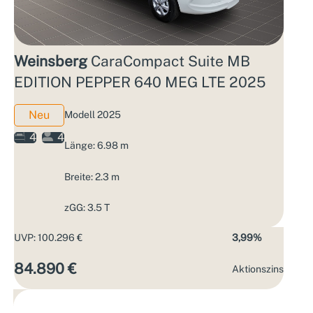
Weinsberg
CaraCompact Suite MB
EDITION PEPPER 640 MEG LTE 2025
Neu
Modell 2025
4
4
Länge: 6.98 m
Breite: 2.3 m
zGG: 3.5 T
UVP: 100.296 €
3,99%
84.890 €
Aktions­zins