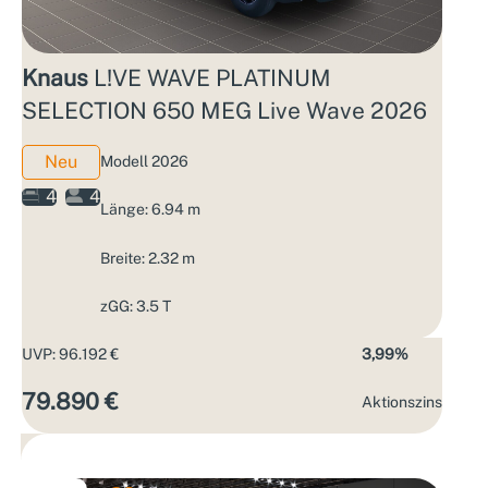
Knaus
L!VE WAVE PLATINUM
SELECTION 650 MEG Live Wave 2026
Neu
Modell 2026
4
4
Länge: 6.94 m
Breite: 2.32 m
zGG: 3.5 T
UVP: 96.192 €
3,99%
79.890 €
Aktions­zins