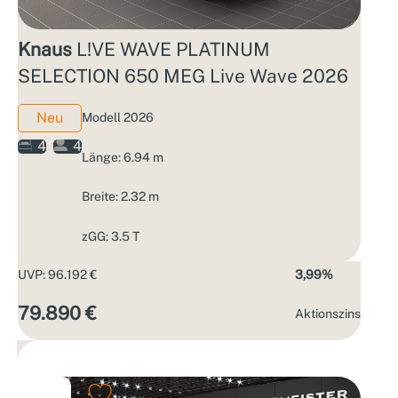
Knaus
L!VE WAVE PLATINUM
SELECTION 650 MEG Live Wave 2026
Neu
Modell 2026
4
4
Länge: 6.94 m
Breite: 2.32 m
zGG: 3.5 T
UVP: 96.192 €
3,99%
79.890 €
Aktions­zins