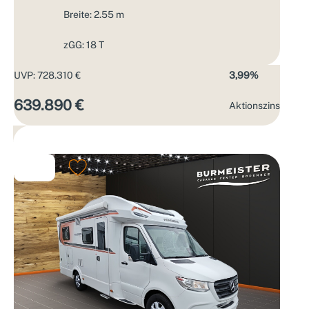
Breite: 2.55 m
zGG: 18 T
UVP: 728.310 €
3,99%
639.890 €
Aktions­zins