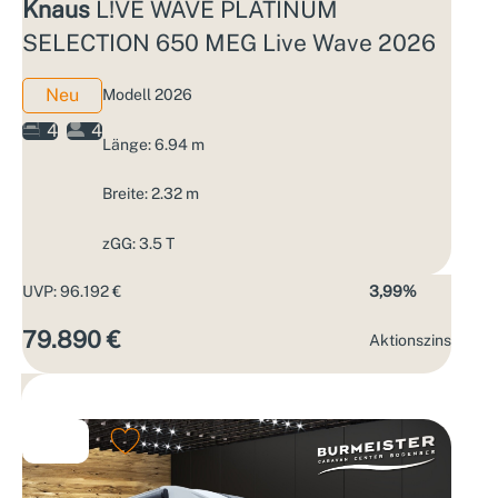
Knaus
L!VE WAVE PLATINUM
SELECTION 650 MEG Live Wave 2026
Neu
Modell 2026
4
4
Länge: 6.94 m
Breite: 2.32 m
zGG: 3.5 T
UVP: 96.192 €
3,99%
79.890 €
Aktions­zins