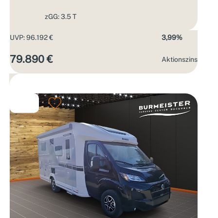
zGG: 3.5 T
UVP: 96.192 €
3,99%
79.890 €
Aktions­zins